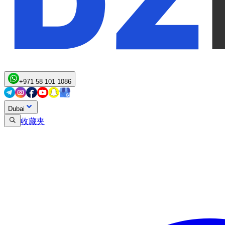
+971 58 101 1086
Dubai
收藏夹