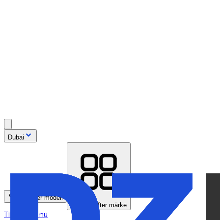
Dubai
Sök efter modell
Bläddra efter märke
Tillgänglig nu