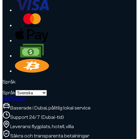
Språk
Språk
EN
FR
RU
AR
Baserade i Dubai, pålitlig lokal service
Support 24/7 (Dubai-tid)
Leverans: flygplats, hotell, villa
Säkra och transparenta betalningar