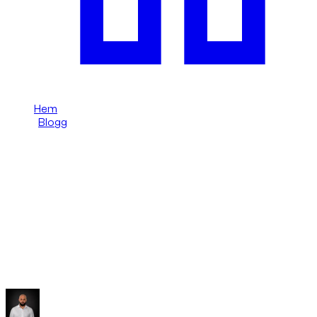
Hem
/
Blogg
/
SUV UAE: terräng och sanddyner förbjudna att hyra
Dzdubai Journal
SUV UAE: terräng och sanddyner
förbjudna att hyra
På Dzdubai, varför off-road och sanddyner är förbjudna i
hyrsuvar i Förenade Arabemiraten, och vilka alternativ att
välja.