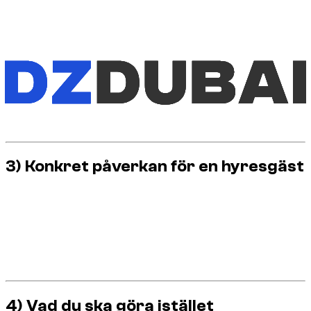
Teknisk
: risk för däck, fälgar, underrede, kylning och
transmission.
Logistik
: specialiserad bogsering ibland lång beroende
på område.
Stanna
: en missad terrängresa kan blockera dina resor
i flera timmar.
Hos Dzdubai är prioriteringen smidig och kontrollerad
uthyrning. Detta förbud undviker kostsamma incidenter som
inte ger något värde för kunden vid normal väganvändning.
3) Konkret påverkan för en hyresgäst
Eventuell immobilisering av SUV:n under din vistelse.
Slöseri med tid (assistans, inspektion, samordning).
Eventuella ytterligare kostnader kopplade till incidenten
utanför auktoriserad användning.
Försämrad helhetsupplevelse när målet är att njuta av
Dubai/Förenade Arabemiraten i fred.
4) Vad du ska göra istället