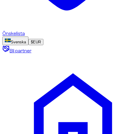
Önskelista
Svenska
$
EUR
Bli partner