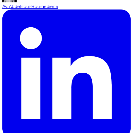
Av
:
Abdelnour Boumediene