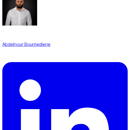
Written By
Abdelnour Boumediene
CEO
dzdubai.com