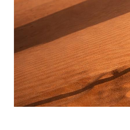
På
Dzdubai
påminner vi dig om en viktig regel: i
Förenade
Arabemiraten
, är
terräng
användning och körning i
dynerna
förbjuden med en hyr-SUV. Denna regel är inte en