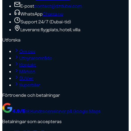
E-post
contact@dzdubai.com
WhatsApp
Chatta nu
Support 24/7 (Dubai-tid)
Leverans: flygplats, hotell, villa
Utforska
Om oss
Uthyrarområde
Kontakt
Märken
SUV:er
Superbilar
Förtroende och betalningar
4.9
/5
18
Kundrecensioner på Google Maps
Betalningar som accepteras