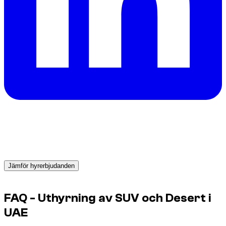
Behöver du en bil i Dubai?
Få direkta offerter från pålitliga uthyrare och boka rätt bil
redan idag.
Jämför hyrerbjudanden
Advertisement
FAQ - Uthyrning av SUV och Desert i
UAE