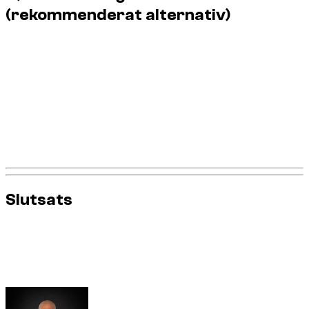
(rekommenderat alternativ)
Använd SUV:n på vägen för komfort, utrymme och
stabilitet.
Planera dina resor till hotell, köpcentrum,
småbåtshamnar och turistattraktioner medan du
stannar på huvudvägarna.
För ökenupplevelsen, boka en dedikerad aktivitet med
lämpligt fordon och övervakning.
Om du är osäker på ett område, välj det säkraste
alternativet: en U-sväng och en körväg.
Slutsats
På
Dzdubai
är regeln enkel:
ingen terräng, inga
sanddyner
med en hyr-SUV. Du upprätthåller därmed
följsam körning, en lugnare vistelse och en
premiumupplevelse utan att undvika incidenter.