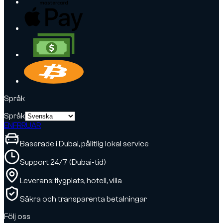
Språk
Språk
EN
FR
RU
AR
Baserade i Dubai, pålitlig lokal service
Support 24/7 (Dubai-tid)
Leverans: flygplats, hotell, villa
Säkra och transparenta betalningar
Följ oss