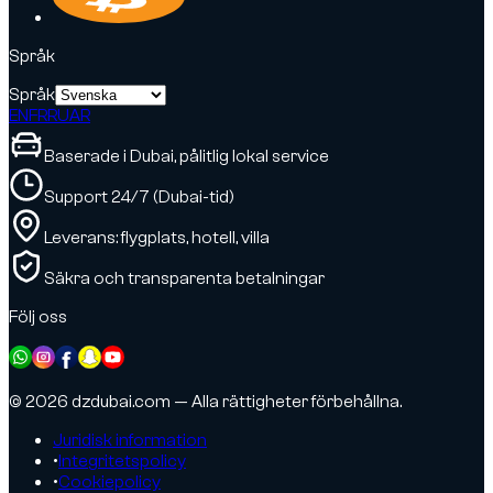
Språk
Språk
EN
FR
RU
AR
Baserade i Dubai, pålitlig lokal service
Support 24/7 (Dubai-tid)
Leverans: flygplats, hotell, villa
Säkra och transparenta betalningar
Följ oss
© 2026 dzdubai.com — Alla rättigheter förbehållna.
Juridisk information
•
Integritetspolicy
•
Cookiepolicy