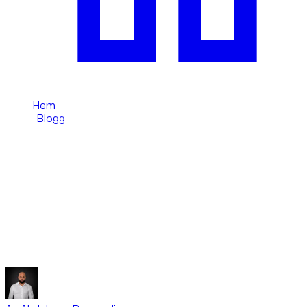
Hem
/
Blogg
/
Superbil varje dag i Dubai: bruksguide i verkligheten
Dzdubai Journal
Superbil varje dag i Dubai:
bruksguide i verkligheten
Dzdubai guide till att använda en superbil varje dag i Dubai
utan kostsamma resor eller parkeringsmisstag.