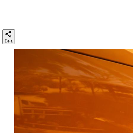
Lästid
6 min
Dela