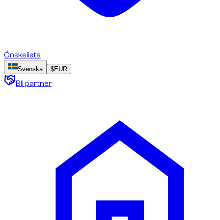
Önskelista
Svenska
$
EUR
Bli partner