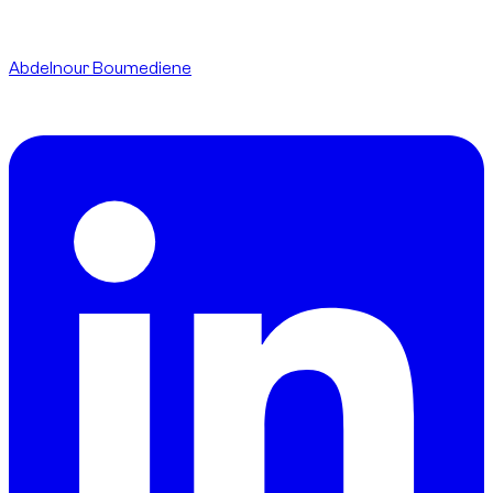
Written By
Abdelnour Boumediene
CEO
dzdubai.com