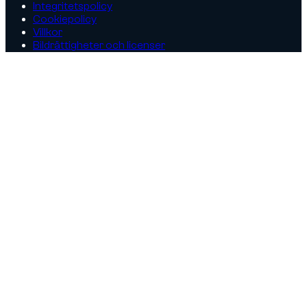
Integritetspolicy
Cookiepolicy
Villkor
Bildrättigheter och licenser