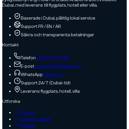
Dubai, med leverans till flygplats, hotell eller villa.
Baserade i Dubai, pålitlig lokal service
Support FR / EN / AR
Säkra och transparenta betalningar
Kontakt
Telefon
+971 58 101 1086
E-post
contact@dzdubai.com
WhatsApp
Chatta nu
Support 24/7 (Dubai-tid)
Leverans: flygplats, hotell, villa
Utforska
Om oss
Uthyrarområde
Kontakt