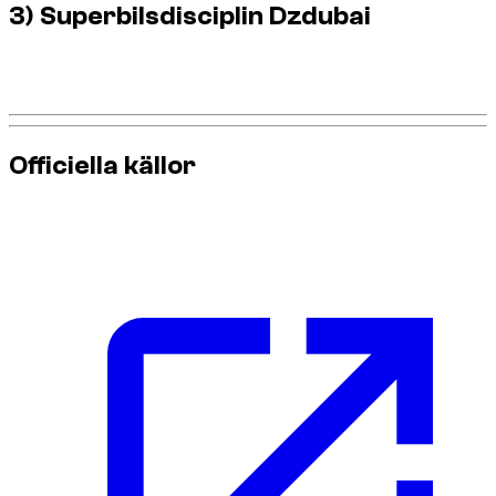
3) Superbilsdisciplin Dzdubai
Ren körning, säkerhetsmarginal, inga förbjudna manövrar:
detta är grunden för hållbar premiumanvändning.
Officiella källor
För den mest uppdaterade informationen om körregler och
krav, använd dessa officiella källor: