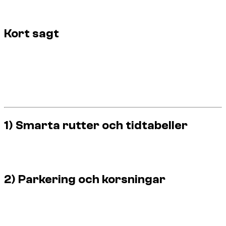
premiumupplevelse utan att försämra din budget eller
sinnesfrid.
Kort sagt
Smidig körning, inte demonstrativt.
Välj rutter anpassade efter din storlek.
Förutse parkering och tillträde före ankomst.
Korsa sakta ramper och farthinder.
Bevara fordonet = bevara din vistelse.
1) Smarta rutter och tidtabeller
De bästa resorna är de som minskar urbana friktionspunkter
och nödbeslut.
2) Parkering och korsningar
Den långsamma inflygningen och den lämpliga vinkeln är
nyckelreflexerna för att undvika underkroppskontakt.