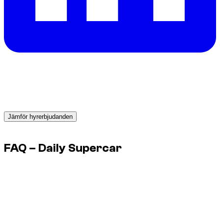
Behöver du en bil i Dubai?
Få direkta offerter från pålitliga uthyrare och boka rätt bil
redan idag.
Jämför hyrerbjudanden
Advertisement
FAQ – Daily Supercar
Går det att köra en superbil varje dag i Dubai?