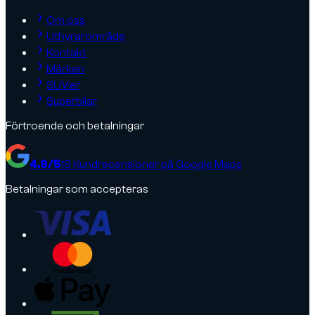
Om oss
Uthyrarområde
Kontakt
Märken
SUV:er
Superbilar
Förtroende och betalningar
4.9
/5
18
Kundrecensioner på Google Maps
Betalningar som accepteras