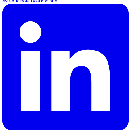
Av
:
Abdelnour Boumediene