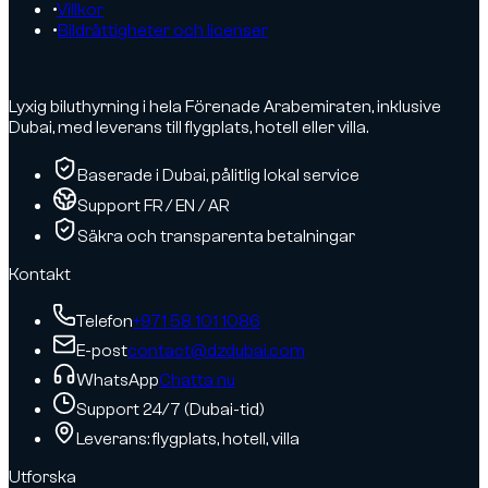
•
Villkor
•
Bildrättigheter och licenser
Lyxig biluthyrning i hela Förenade Arabemiraten, inklusive
Dubai, med leverans till flygplats, hotell eller villa.
Baserade i Dubai, pålitlig lokal service
Support FR / EN / AR
Säkra och transparenta betalningar
Kontakt
Telefon
+971 58 101 1086
E-post
contact@dzdubai.com
WhatsApp
Chatta nu
Support 24/7 (Dubai-tid)
Leverans: flygplats, hotell, villa
Utforska