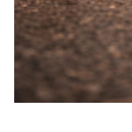
En superbil i Dubai måste hanteras dagligen: trafik, ramper,
parkeringsplatser och värme kräver förväntad körning.
Denna Dzdubai guide hjälper dig att upprätthålla en