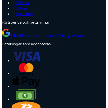
Märken
SUV:er
Superbilar
Förtroende och betalningar
4.9
/5
18
Kundrecensioner på Google Maps
Betalningar som accepteras