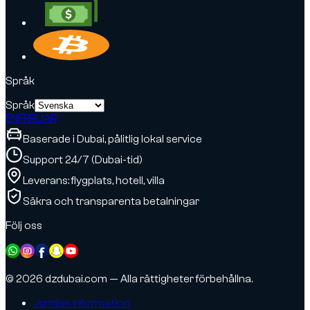
Språk
Språk
EN
FR
RU
AR
Baserade i Dubai, pålitlig lokal service
Support 24/7 (Dubai-tid)
Leverans: flygplats, hotell, villa
Säkra och transparenta betalningar
Följ oss
© 2026 dzdubai.com — Alla rättigheter förbehållna.
Juridisk information