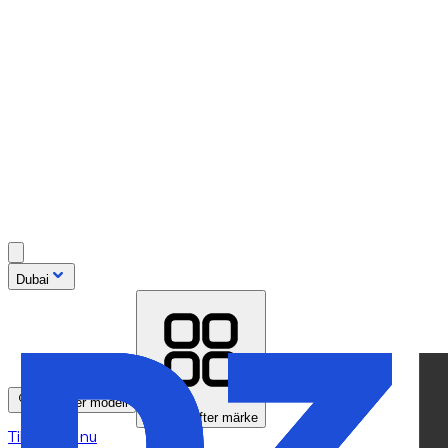
Dubai
Sök efter modell
Bläddra efter märke
Tillgänglig nu