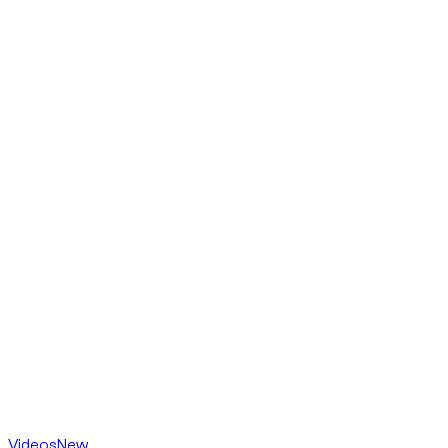
Videos
New