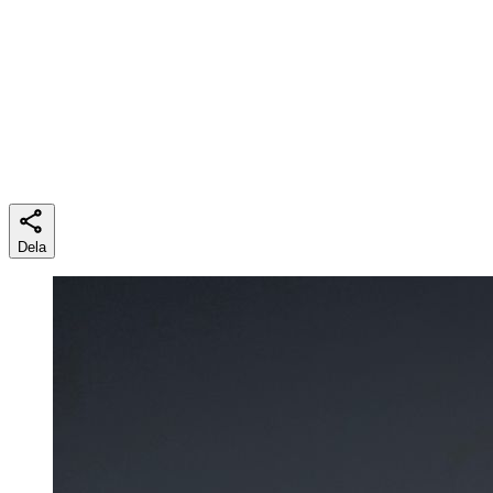
Lästid
4 min
Dela