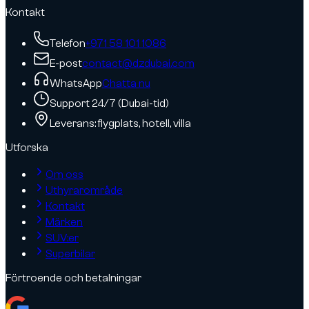
Kontakt
Telefon
+971 58 101 1086
E-post
contact@dzdubai.com
WhatsApp
Chatta nu
Support 24/7 (Dubai-tid)
Leverans: flygplats, hotell, villa
Utforska
Om oss
Uthyrarområde
Kontakt
Märken
SUV:er
Superbilar
Förtroende och betalningar