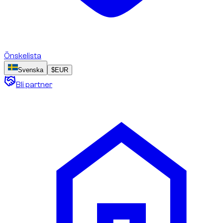
Önskelista
Svenska
$
EUR
Bli partner