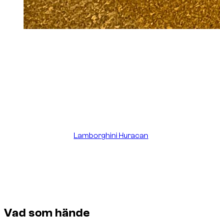
Photo :
Foto av en Lamborghini Huracan som
används för att illustrera ett verkligt
kundsupportfall efter en skrapning under bilen på
en hotellparkeringsramp i Dubai.
Vid hyra av superbilar i Dubai är mindre skador en av
kundernas största farhågor: repor, skrapmärken, skadade
fälgar eller märken under bilen. Problemet är inte bara själva
skadan. Det är också rädslan för en oproportionerlig faktura
efter återlämning.
Ett nyligt fall med en
Lamborghini Huracan
visar varför
mänsklig uppföljning fortfarande är viktig. Under hyran
kontaktade en kund Dzdubai via WhatsApp efter att ha
skrapat bilens undersida när han körde upp för rampen till sitt
hotellgarage i Dubai. Han var orolig eftersom han hade sett
inlägg på sociala medier om mycket höga räkningar efter
små incidenter med lyxbilar.
Vad som hände