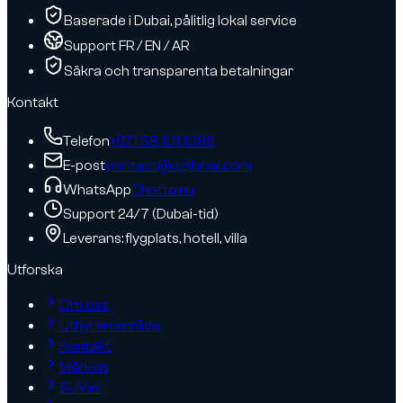
Baserade i Dubai, pålitlig lokal service
Support FR / EN / AR
Säkra och transparenta betalningar
Kontakt
Telefon
+971 58 101 1086
E-post
contact@dzdubai.com
WhatsApp
Chatta nu
Support 24/7 (Dubai-tid)
Leverans: flygplats, hotell, villa
Utforska
Om oss
Uthyrarområde
Kontakt
Märken
SUV:er