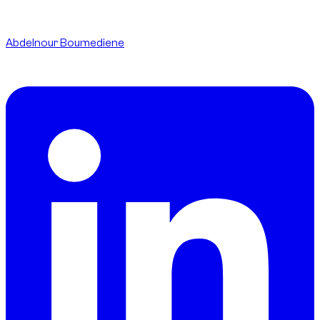
Written By
Abdelnour Boumediene
CEO
dzdubai.com