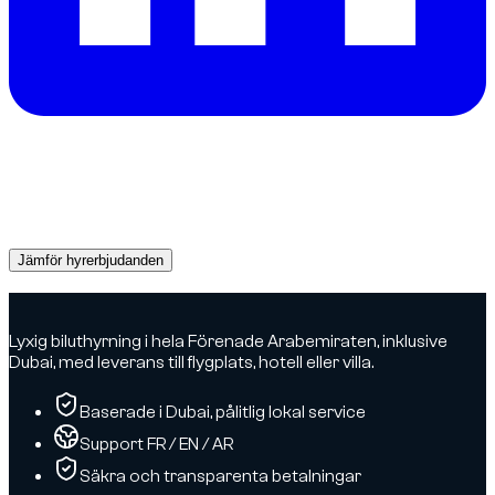
Behöver du en bil i Dubai?
Få direkta offerter från pålitliga uthyrare och boka rätt bil
redan idag.
Jämför hyrerbjudanden
Advertisement
Lyxig biluthyrning i hela Förenade Arabemiraten, inklusive
Dubai, med leverans till flygplats, hotell eller villa.
Baserade i Dubai, pålitlig lokal service
Support FR / EN / AR
Säkra och transparenta betalningar