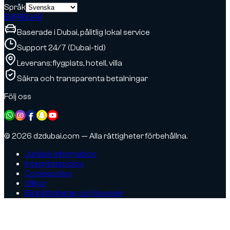
Språk
EN
FR
RU
AR
Baserade i Dubai, pålitlig lokal service
Support 24/7 (Dubai-tid)
Leverans: flygplats, hotell, villa
Säkra och transparenta betalningar
Följ oss
© 2026 dzdubai.com — Alla rättigheter förbehållna.
Juridisk information
Integritetspolicy
Cookiepolicy
Villkor
Bildrättigheter och licenser