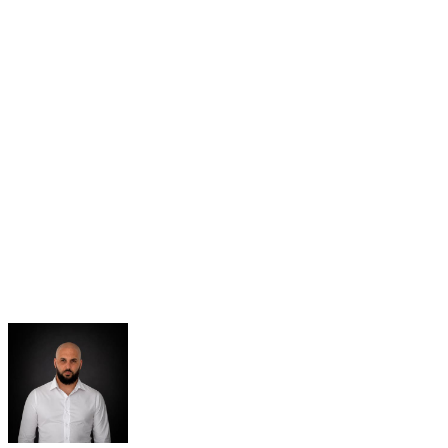
anonyma leverantörer. Det gör det möjligt att diskutera
situationer, kontrollera tillgängliga bevis och söka ett
proportionerligt beslut när kunden möter ett problem.
WhatsApp-kanalen spelade också en viktig roll. Kunden
informerade teamet direkt när incidenten inträffade. Den
snabba reaktionen gjorde det möjligt för teamet att
dokumentera ärendet, svara mänskligt och bevara en tydlig
tidslinje före återlämningen av bilen.
För Dzdubai sammanfattar denna typ av situation idén om en
bokning som följs av en människa: en bil, en kund, en partner
och ett team som kan bedöma ärendet. På en marknad där
lyxbilshyra kan skapa oro kring depositioner, repor och
avgifter efter återlämning hjälper denna uppföljning till att
begränsa missbruk och göra beslutet tydligare för kunden.