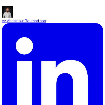
leveransbilder.
Av
:
Abdelnour Boumediene