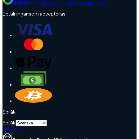
4.9
/5
18
Kundrecensioner på Google Maps
Betalningar som accepteras
Språk
Språk
EN
FR
RU
AR