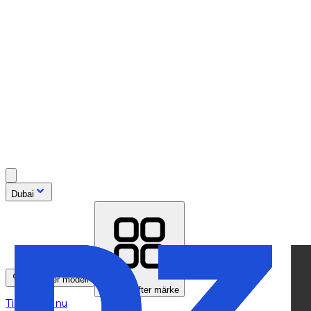
Dubai
Sök efter modell
Bläddra efter märke
Tillgänglig nu