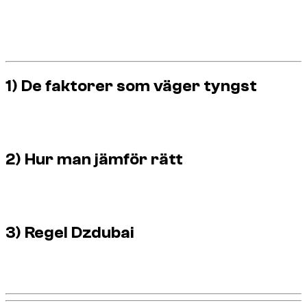
Faktisk hyreslängd.
Fordonskategori och prestanda.
Deposition/ingen insättning och försäkring.
Körsträcka, leverans, extra kostnader.
1) De faktorer som väger tyngst
Varaktighet, kategori och avtalsskydd förklarar majoriteten
av skillnaderna mellan två erbjudanden.
2) Hur man jämför rätt
Jämför under samma varaktighet, med samma alternativ,
samma täckningsnivå och samma insättningslogik.
3) Regel Dzdubai
Be alltid om
prognossumman
före validering för att avgöra
på en solid grund.