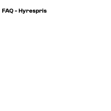
FAQ - Hyrespris
Är det billigaste dagligen alltid det bästa?