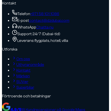
Kontakt
Telefon
+971 58 101 1086
E-post
contact@dzdubai.com
WhatsApp
Chatta nu
Support 24/7 (Dubai-tid)
Leverans: flygplats, hotell, villa
Utforska
Om oss
Uthyrarområde
Kontakt
Märken
SUV:er
Superbilar
Förtroende och betalningar
4.9
/5
18
Kundrecensioner på Google Maps