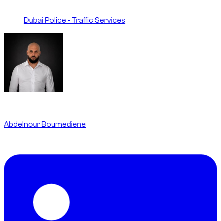
Dubai Police - Traffic Services
Written By
Abdelnour Boumediene
CEO
dzdubai.com