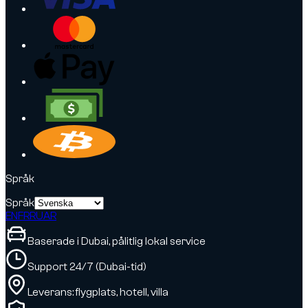
Språk
Språk
EN
FR
RU
AR
Baserade i Dubai, pålitlig lokal service
Support 24/7 (Dubai-tid)
Leverans: flygplats, hotell, villa