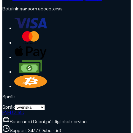
Betalningar som accepteras
Språk
Språk
EN
FR
RU
AR
Baserade i Dubai, pålitlig lokal service
Support 24/7 (Dubai-tid)