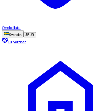
Önskelista
Svenska
$
EUR
Bli partner