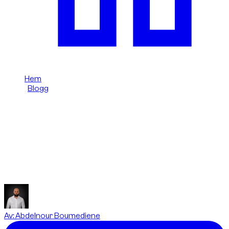
Hem
/
Blogg
/
Hyrespris i Dubai: 7 nyckelfaktorer
Dzdubai Journal
Hyrespris i Dubai: 7 nyckelfaktorer
De 7 faktorerna Dzdubai som varierar ett hyrespris i
Dubai/UAE och hur man jämför på rätt sätt.
Av
:
Abdelnour Boumediene