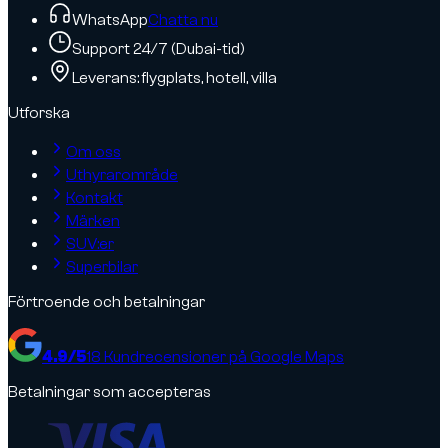
WhatsApp
Chatta nu
Support 24/7 (Dubai-tid)
Leverans: flygplats, hotell, villa
Utforska
Om oss
Uthyrarområde
Kontakt
Märken
SUV:er
Superbilar
Förtroende och betalningar
4.9
/5
18
Kundrecensioner på Google Maps
Betalningar som accepteras