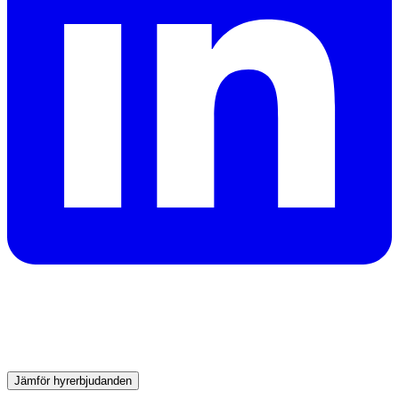
Behöver du en bil i Dubai?
Få direkta offerter från pålitliga uthyrare och boka rätt bil
redan idag.
Jämför hyrerbjudanden
Advertisement