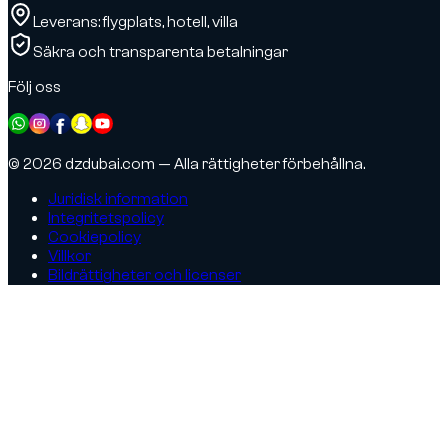
Leverans: flygplats, hotell, villa
Säkra och transparenta betalningar
Följ oss
© 2026 dzdubai.com — Alla rättigheter förbehållna.
Juridisk information
Integritetspolicy
Cookiepolicy
Villkor
Bildrättigheter och licenser