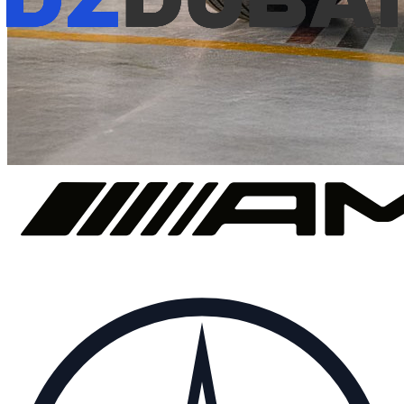
€
325
/ dag