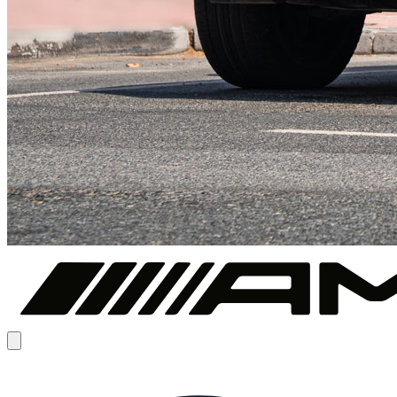
€
325
/ dag