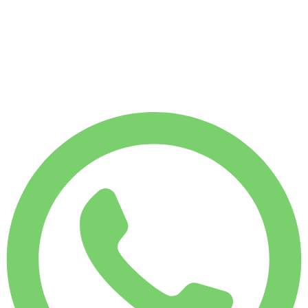
1 750
KM
MÅNADSHYRA
Spara 7 %
€
10 460
7 500
KM
€
375
/ dag
VECKOHYRA
Spara 4 %
€ 2 519
MÅNADSHYRA
Spara 7 %
€ 10 460