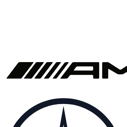
1
/
7
€
375
/ dag