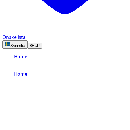
Önskelista
Svenska
$
EUR
Home
/
AMG
Home
/
AMG
Hyr en bil med AMG-utförande i Abu
Dhabi
Browse all AMG trim vehicles available at Dzdubai.
14 AMG fordon tillgängliga