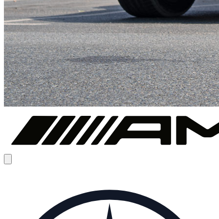
€
325
/ dag