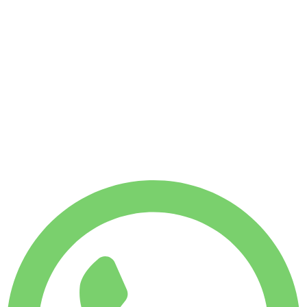
Utan deposition
VECKOHYRA
Spara 4 %
€
2 183
1 750
KM
MÅNADSHYRA
Spara 7 %
€
9 064
7 500
KM
€
325
/ dag
VECKOHYRA
Spara 4 %
€ 2 183
MÅNADSHYRA
Spara 7 %
€ 9 064