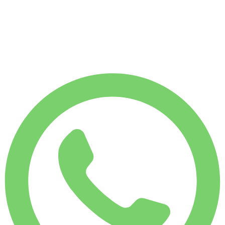
1 750
KM
MÅNADSHYRA
Spara 7 %
€
9 064
7 500
KM
€
325
/ dag
VECKOHYRA
Spara 4 %
€ 2 183
MÅNADSHYRA
Spara 7 %
€ 9 064