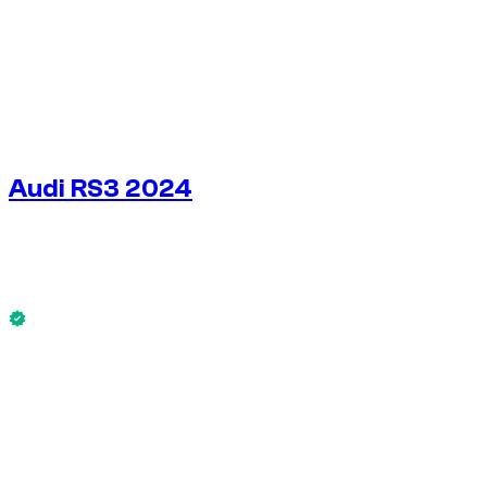
1
/
10
Audi RS3 2024
€
200
/ день
Без депозита
Audi RS3 2024 доступен сейчас.
Без депозита
АРЕНДА НА НЕДЕЛЮ
-4%
€
1 343
1 750 КМ
АРЕНДА НА МЕСЯЦ
-7%
€
5 575
7 500 КМ