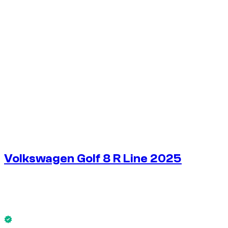
1
/
8
Volkswagen Golf 8 R Line 2025
€
125
/ день
Без депозита
Volkswagen Golf 8 R Line 2025 доступен сейчас.