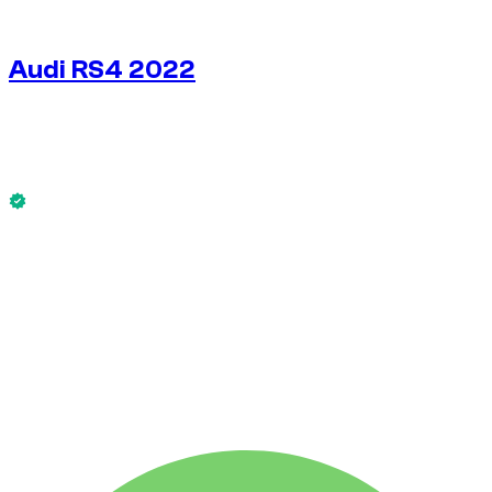
1
/
5
Audi RS4 2022
€
225
/ день
Без депозита
Audi RS4 2022 доступен сейчас.
Без депозита
АРЕНДА НА НЕДЕЛЮ
-4%
€
1 511
1 750 КМ
АРЕНДА НА МЕСЯЦ
-7%
€
6 273
7 500 КМ
€
225
/ день
АРЕНДА НА НЕДЕЛЮ
-4%
1 750 КМ
€ 1 511
АРЕНДА НА МЕСЯЦ
-7%
7 500 КМ
€ 6 273