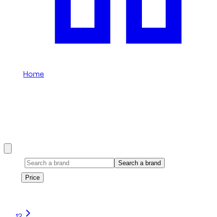
Home
/
Спорткары
Спорткары rental in Дубай
Browse our Спорткары selection available in Дубай.
Brand
Search a brand
Price
Price
1
à
20
sur
40
véhicule
s
1
2