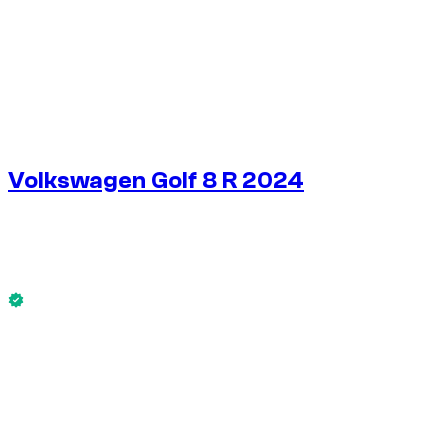
1
/
6
Volkswagen Golf 8 R 2024
€
125
/ день
Без депозита
Volkswagen Golf 8 R 2024 доступен сейчас.
Без депозита
АРЕНДА НА НЕДЕЛЮ
-4%
€
839
1 750 КМ
АРЕНДА НА МЕСЯЦ
-7%
€
3 482