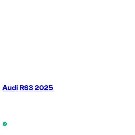
1
/
5
Audi RS3 2025
€
212
/ день
Без депозита
Audi RS3 2025 доступен сейчас.
Без депозита