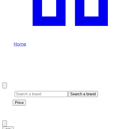
Home
/
Conversíveis
Conversíveis rental in Dubai
Browse our Conversíveis selection available in Dubai.
Brand
Search a brand
Price
Price
1
à
16
sur
16
véhicule
s