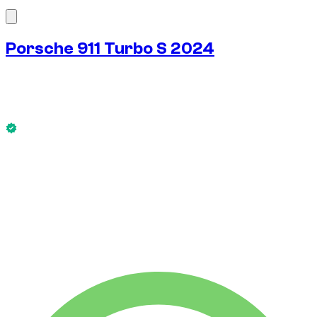
1
/
10
Porsche 911 Turbo S 2024
€
475
/ dia
Sem caução disponível
Porsche 911 Turbo S 2024 está disponível agora.
Sem caução disponível
ALUGUEL SEMANAL
-4%
€
3.192
1.750 KM
ALUGUEL MENSAL
-7%
€
13.251
7.500 KM
€
475
/ dia
ALUGUEL SEMANAL
-4%
1.750 KM
€ 3.192
ALUGUEL MENSAL
-7%
7.500 KM
€ 13.251