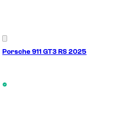
1
/
7
Porsche 911 GT3 RS 2025
€
875
/ dia
Sem caução disponível
Porsche 911 GT3 RS 2025 está disponível agora.
Sem caução disponível
ALUGUEL SEMANAL
-4%
€
5.881
1.750 KM
ALUGUEL MENSAL
-7%
€
24.415
7.500 KM
€
875
/ dia