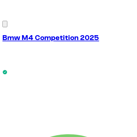
1
/
8
Bmw M4 Competition 2025
€
250
/ dia
Sem caução disponível
Bmw M4 Competition 2025 está disponível agora.
Sem caução disponível
ALUGUEL SEMANAL
-4%
€
1.679
1.750 KM
ALUGUEL MENSAL
-7%
€
6.971
7.500 KM
€
250
/ dia
ALUGUEL SEMANAL
-4%
1.750 KM
€ 1.679
ALUGUEL MENSAL
-7%
7.500 KM
€ 6.971