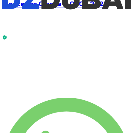
Mercedes Classe C C300 2023
€
125
/ dia
Sem caução disponível
Mercedes Classe C C300 2023 está disponível agora.
Sem caução disponível
ALUGUEL SEMANAL
-4%
€
839
1.750 KM
ALUGUEL MENSAL
-7%
€
3.482
7.500 KM
€
125
/ dia
ALUGUEL SEMANAL
-4%
1.750 KM
€ 839
ALUGUEL MENSAL
-7%
7.500 KM
€ 3.482