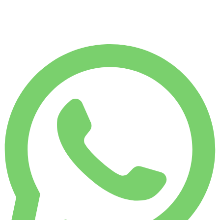
€
12.553
7.500 KM
€
450
/ dia
ALUGUEL SEMANAL
-4%
1.750 KM
€ 3.024
ALUGUEL MENSAL
-7%
7.500 KM
€ 12.553