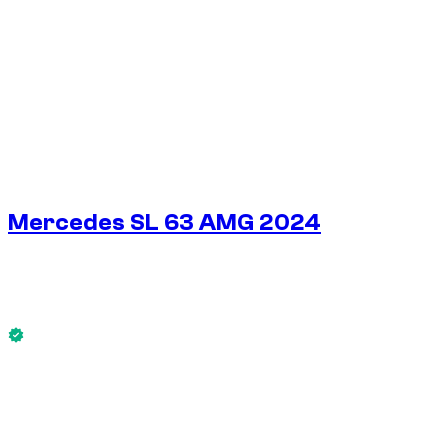
1
/
5
Mercedes SL 63 AMG 2024
€
450
/ dia
Sem caução disponível
Mercedes SL 63 AMG 2024 está disponível agora.
Sem caução disponível
ALUGUEL SEMANAL
-4%
€
3.024
1.750 KM
ALUGUEL MENSAL
-7%