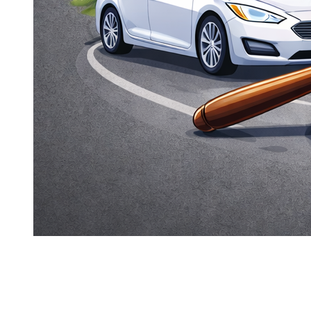
Muitas reservas falham em Dubai por um motivo
simples: critérios de
idade/licença
não alinhados com a
categoria escolhida.