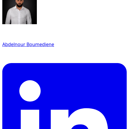
Written By
Abdelnour Boumediene
CEO
dzdubai.com