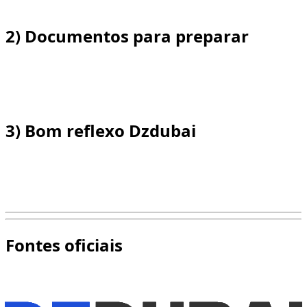
mais rigoroso será o filtro.
2) Documentos para preparar
Licença válida, documento de identidade adaptado ao
seu status e IDP se necessário: esta é a base para
verificar antes de reservar.
3) Bom reflexo Dzdubai
Comunique a idade, a data da licença e o status antes do
pagamento para validar imediatamente os modelos
elegíveis.
Fontes oficiais
Para obter a informação mais atualizada sobre regras e
requisitos de condução, consulte estas fontes oficiais: