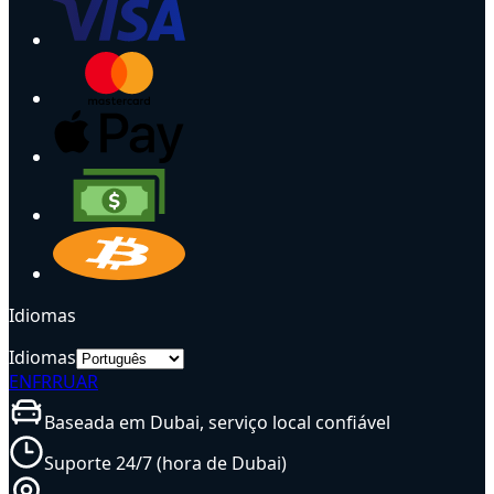
Idiomas
Idiomas
EN
FR
RU
AR
Baseada em Dubai, serviço local confiável
Suporte 24/7 (hora de Dubai)