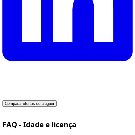
Precisa de um carro no Dubai?
Receba cotações instantâneas de locadoras fiáveis e
reserve hoje o veículo ideal.
Comparar ofertas de aluguer
Advertisement
FAQ - Idade e licença