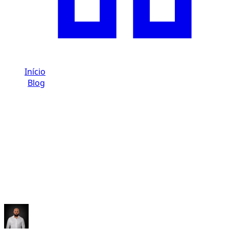
Início
/
Blog
/
Idade e licença em Dubai: regras por categoria
Dzdubai Journal
Idade e licença em Dubai: regras
por categoria
Dzdubai regras por categoria em Dubai: idade mínima,
duração da licença e documentos para validar.