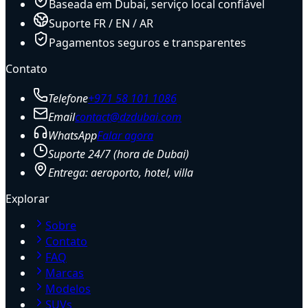
Baseada em Dubai, serviço local confiável
Suporte FR / EN / AR
Pagamentos seguros e transparentes
Contato
Telefone
+971 58 101 1086
Email
contact@dzdubai.com
WhatsApp
Falar agora
Suporte 24/7 (hora de Dubai)
Entrega: aeroporto, hotel, villa
Explorar
Sobre
Contato
FAQ
Marcas
Modelos
SUVs