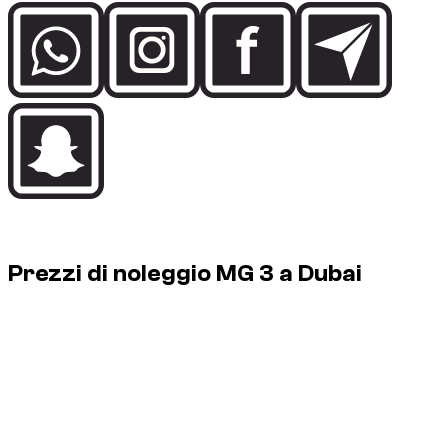
Rental price guide
Prezzi di noleggio MG 3 a Dubai
1 MG 3 disponibili a Dubai, da € 20/giorno fino a € 20/giorno.
Vehicle
Daily
Weekly
Monthly
MG 3, 2023
€ 20
€ 134
€ 558
1 MG 3 disponibili a Dubai, da € 20/giorno fino a € 20/giorno.