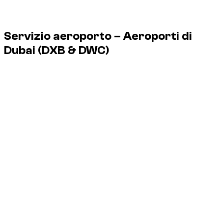
Servizio aeroporto – Aeroporti di
Dubai
(DXB & DWC)
Dzdubai organizza la consegna del veicolo in aeroporto,
all'uscita dall'aereo, senza passare in agenzia.
Servizio 24/7, inclusi i voli notturni.
DXB
Dubai International Airport
DWC
Al Maktoum Airport
Terminal:
consegna possibile ai terminal 1, 2 e 3 di DXB, così
come a DWC.
Appuntamento:
consegna del veicolo all'uscita, con cartello
per riconoscerti.
Ritardo:
il tuo volo è monitorato; l'attesa è inclusa in caso di
variazione.
Costi:
nessun costo aggiuntivo per il cliente, parcheggio