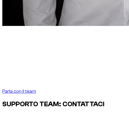
Nota del fondatore
“
A Dubai, noleggiare un’auto
deve essere preciso
quanto la destinazione lo richiede.
A Dubai,
noleggiare un’auto deve essere preciso quanto la
destinazione lo richiede.
”
Abdelnour Boumediene
Abdelnour Boumediene, CEO Dzdubai
CEO, Dzdubai
Parla con il team
SUPPORTO TEAM: CONTATTACI
Parla direttamente con il team Dzdubai per disponibilità,
dettagli della prenotazione e supporto alla consegna a Dubai.