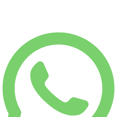
1.750 KM
NOLEGGIO MENSILE
-7%
€
558
7.500 KM
€
20
/ giorno
NOLEGGIO SETTIMANALE
-4%
1.750 KM
€ 134
NOLEGGIO MENSILE
-7%
7.500 KM
€ 558