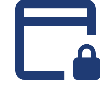
Minimo 7 giorni
Senza deposito
NOLEGGIO SETTIMANALE
-4%
€
134