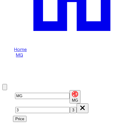
Home
/
MG
/
MG 3
Noleggia MG 3 a Dubai
Brand
MG
Model
3
Price
Price
1
à
1
sur
1
véhicule