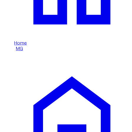
Home
/
MG
/
MG 3