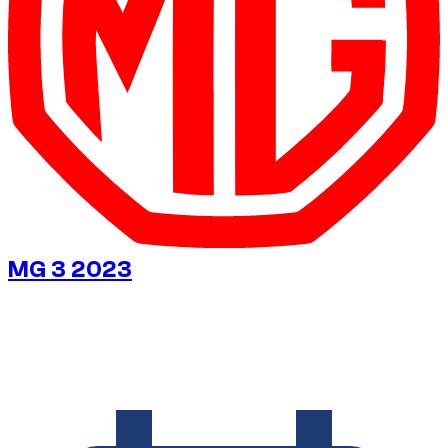
MG 3 2023
€
20
/ giorno
Senza deposito