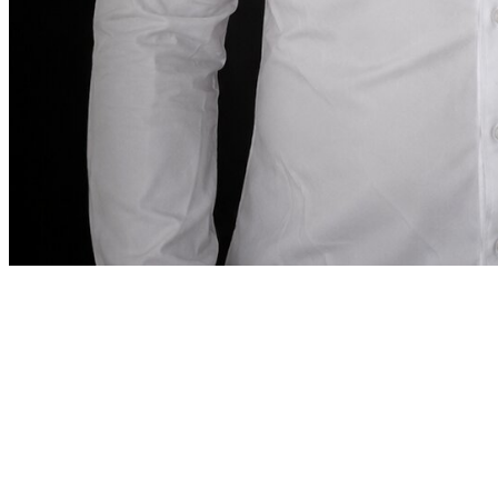
Nota del fondatore
“
A Dubai, noleggiare un’auto
deve essere preciso
quanto la destinazione lo richiede.
A Dubai,
noleggiare un’auto deve essere preciso quanto la
destinazione lo richiede.
”
Abdelnour Boumediene
Abdelnour Boumediene, CEO Dzdubai
CEO, Dzdubai