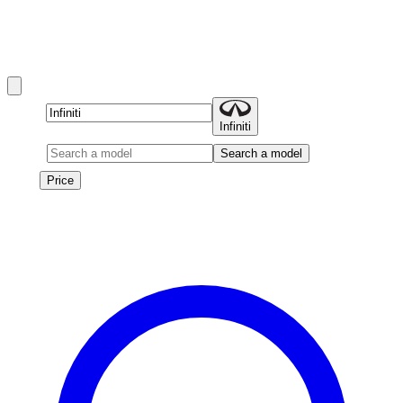
Infiniti rentals in Dubai include QX80, QX60, QX50, and QX55
and more.
Brand
Infiniti
Model
Search a model
Price
Price
Les véhicules de cette marque seront bientôt disponibles à la
location.