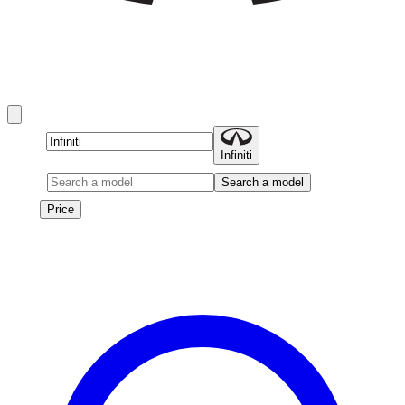
استأجر Infiniti في دبي
Infiniti rentals in دبي include QX80, QX60, QX50, and QX55
and more.
Brand
Infiniti
Model
Search a model
Price
Price
Les véhicules de cette marque seront bientôt disponibles à la
location.