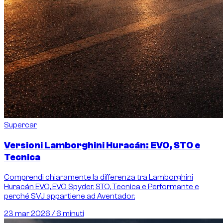
Supercar
Versioni Lamborghini Huracán: EVO, STO e
Tecnica
Comprendi chiaramente la differenza tra Lamborghini
Huracán EVO, EVO Spyder, STO, Tecnica e Performante e
perché SVJ appartiene ad Aventador.
23 mar 2026
/
6 minuti