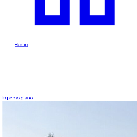
Home
/
Blog
Dzdubai Journal
Guide e consigli per noleggiare auto di lusso a Dubai.
Supercar
Guida
Regole
Guida noleggio
Prezzi
In primo piano