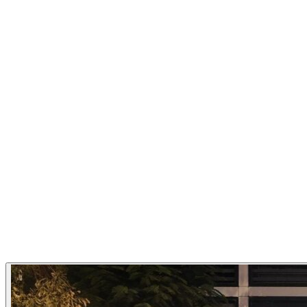
1
/
10