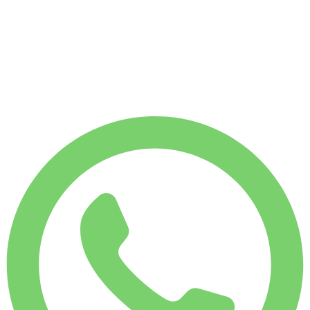
Sans caution dispo
Tarif 6 heures
€
360
Tarif 8 heures
€
480
€
60
/ heure
Tarif 6 heures
€ 360
Tarif 8 heures
€ 480