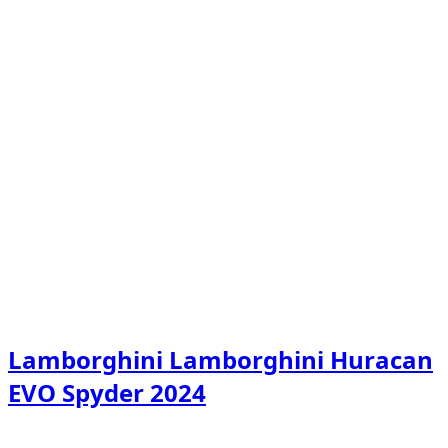
1
/
4
€
60
/ heure
Lamborghini Lamborghini Huracan
EVO Spyder 2024
Location minimum 6 heures