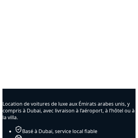
Pour les réservations à l'heure, le véhicule est
généralement
à récupérer sur place
. Une livraison peut
être demandée, sous réserve de validation et avec frais
complémentaires.
Location de voitures de luxe aux Émirats arabes unis, y
compris à Dubai, avec livraison à l’aéroport, à l’hôtel ou à
la villa.
Basé à Dubaï, service local fiable