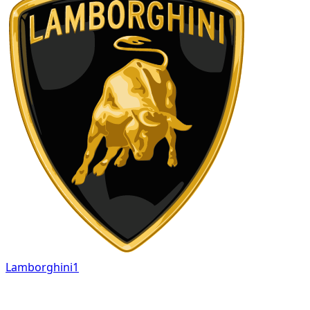
Lamborghini
1
Cette page regroupe les voitures Lamborghini
disponibles à la location à l'heure à Dubaï, afin de