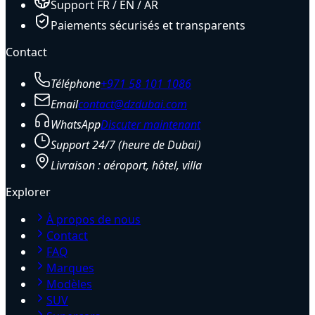
Support FR / EN / AR
Paiements sécurisés et transparents
Contact
Téléphone
+971 58 101 1086
Email
contact@dzdubai.com
WhatsApp
Discuter maintenant
Support 24/7 (heure de Dubaï)
Livraison : aéroport, hôtel, villa
Explorer
À propos de nous
Contact
FAQ
Marques
Modèles
SUV