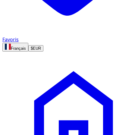
Favoris
Français
$
EUR