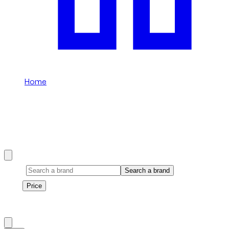
Home
/
7 places
7 places rental in Dubai
Browse our 7 places selection available in Dubai.
Brand
Search a brand
Price
Price
1
à
2
sur
2
véhicule
s