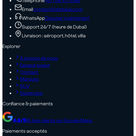
Téléphone
+971 58 101 1086
Email
contact@dzdubai.com
WhatsApp
Discuter maintenant
Support 24/7 (heure de Dubaï)
Livraison : aéroport, hôtel, villa
Explorer
À propos de nous
Espace loueur
Contact
Marques
SUV
Supercars
Confiance & paiements
4.9
/5
18
Avis clients sur Google Maps
Paiements acceptés