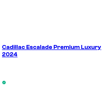
1
/
7
Cadillac Escalade Premium Luxury
2024
€
300
/ jour
Sans caution dispo
Cadillac Escalade Premium Luxury 2024 est disponible
maintenant.
Sans caution dispo
LOCATION HEBDO
-4%
€
2 015
1 750 KM
LOCATION MENSUELLE
-7%