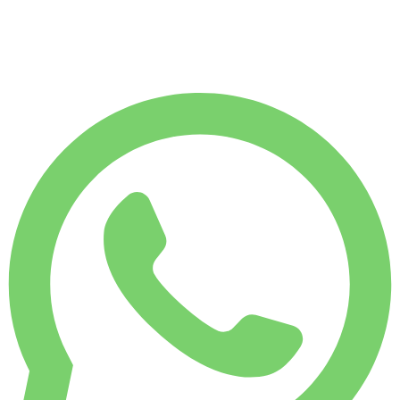
€
8 366
7 500 KM
€
300
/ jour
LOCATION HEBDO
-4%
1 750 KM
€ 2 015
LOCATION MENSUELLE
-7%
7 500 KM
€ 8 366