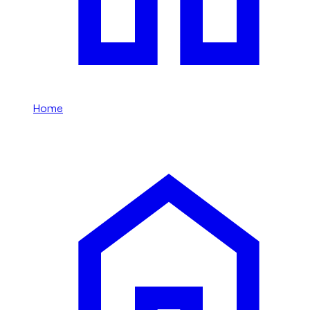
Home
/
7 places