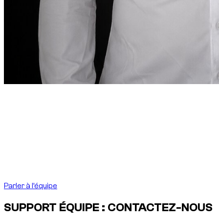
Mot du fondateur
“
À Dubai, louer une voiture
doit être aussi précis
que la destination l’exige.
À Dubai, louer une voiture
doit être aussi précis que la destination l’exige.
”
Abdelnour Boumediene
Abdelnour Boumediene, CEO Dzdubai
CEO, Dzdubai
Parler à l’équipe
SUPPORT ÉQUIPE : CONTACTEZ-NOUS