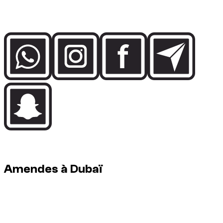
Parlez directement à l’équipe Dzdubai pour la disponibilité, les
détails de réservation et l’assistance livraison à Dubai.
À Dubaï, les contrôles sont stricts et automatiques. La
discipline au volant tient les amendes à distance.
Amendes à Dubaï
Amendes : à la charge du conducteur. Elles peuvent
apparaître après la location (délai administratif).
Comment ça fonctionne