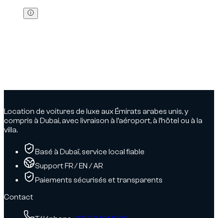
Téléphone en main au volant :
800 AED
+
4
points noirs
Franchissement de feu rouge (voiture) :
1 000 AED
+
12
points noirs
+
30 jours
confiscation
Conduite sous la vitesse minimale (si affichée) :
400
AED
Vérifier et payer :
Vous pouvez vérifier et payer vos amendes
via les canaux RTA (site/app).
Location de voitures de luxe aux Émirats arabes unis, y
compris à Dubai, avec livraison à l’aéroport, à l’hôtel ou à la
villa.
Basé à Dubaï, service local fiable
Support FR / EN / AR
Paiements sécurisés et transparents
Contact