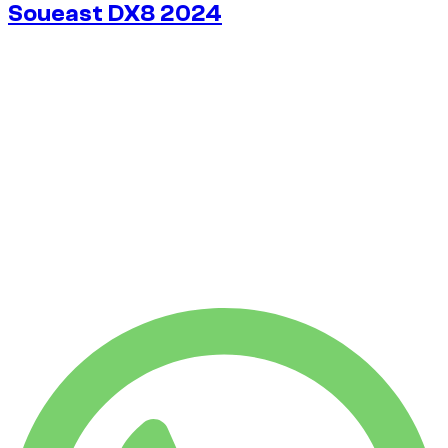
Soueast DX8 2024
€
38
/ jour
Sans caution dispo
Sans caution dispo
LOCATION HEBDO
-4%
€
252
1 750 KM
LOCATION MENSUELLE
-7%
€
1 047
7 500 KM
€
38
/ jour
LOCATION HEBDO
-4%
1 750 KM
€ 252
LOCATION MENSUELLE
-7%
7 500 KM
€ 1 047