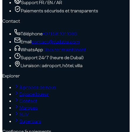
Support FR / EN / AR
Paiements sécurisés et transparents
Contact
Téléphone
+971 58 101 1086
Email
contact@dzdubai.com
WhatsApp
Discuter maintenant
Support 24/7 (heure de Dubaï)
Livraison : aéroport, hôtel, villa
Explorer
À propos de nous
Espace loueur
Contact
Marques
SUV
Supercars
Confiance & paiements