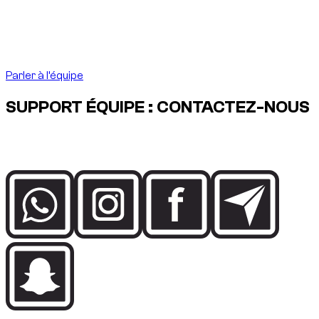
doit être aussi précis que la destination l’exige.
”
Abdelnour Boumediene
Abdelnour Boumediene, CEO Dzdubai
CEO, Dzdubai
Parler à l’équipe
SUPPORT ÉQUIPE : CONTACTEZ-NOUS
Parlez directement à l’équipe Dzdubai pour la disponibilité, les
détails de réservation et l’assistance livraison à Dubai.