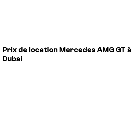
Rental price guide
Prix de location Mercedes AMG GT à
Dubai
1 Mercedes AMG GT disponibles à Dubaï, de € 375/jour à €
375/jour.
Vehicle
Daily
Weekly
Monthly
Mercedes AMG GT 63 S, 2024
€ 375
€ 2 519
€ 10 460
1 Mercedes AMG GT disponibles à Dubaï, de € 375/jour à €
375/jour.