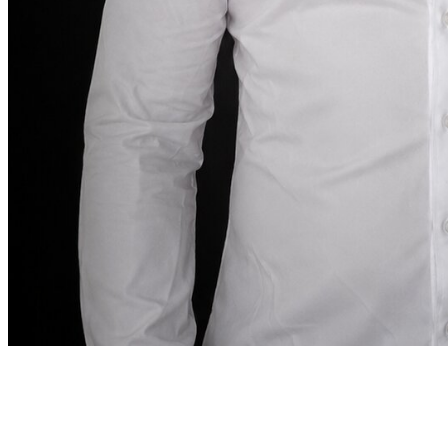
Mot du fondateur
“
À Dubai, louer une voiture
doit être aussi précis
que la destination l’exige.
À Dubai, louer une voiture