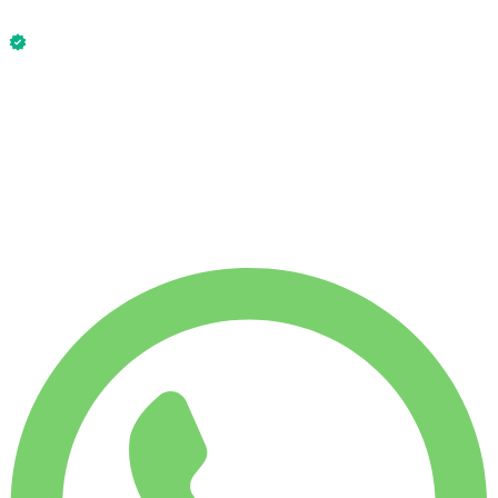
Sans caution dispo
Mercedes AMG GT 63 S 2024 est disponible maintenant.
Sans caution dispo
LOCATION HEBDO
-4%
€
2 519
1 750 KM
LOCATION MENSUELLE
-7%
€
10 460
7 500 KM
€
375
/ jour
LOCATION HEBDO
-4%
1 750 KM
€ 2 519
LOCATION MENSUELLE
-7%
7 500 KM
€ 10 460