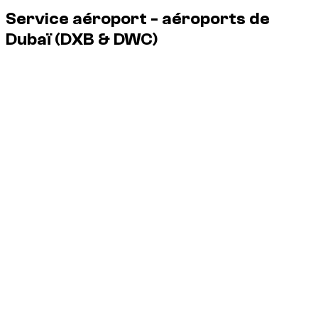
Service aéroport - aéroports de
Dubaï
(DXB & DWC)
Dzdubai organise la remise du véhicule à l'aéroport dès votre
sortie de l'avion, sans passage en agence.
Service disponible 24/7, y compris pour les vols de nuit.
DXB
Aéroport international de Dubaï
DWC
Aéroport Al
Maktoum
Terminaux :
livraison possible aux terminaux 1, 2 et 3 de DXB,
ainsi qu'à DWC.
Rendez-vous :
remise du véhicule directement aux arrivées,
avec une pancarte pour vous identifier.
Retard :
votre vol est suivi ; l'attente est incluse si votre
horaire change.
Frais :
aucun coût supplémentaire pour le client ; parking
inclus.