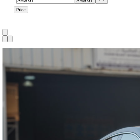
Model
AMG GT
Price
Price
1
à
1
sur
1
véhicule
Dispo maintenant