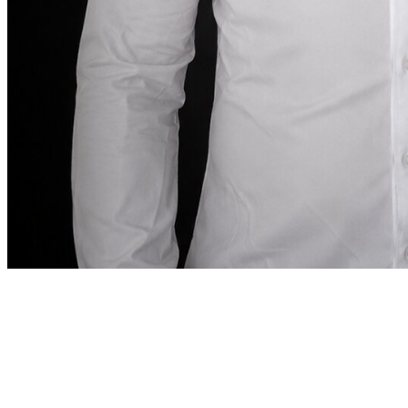
Mot du fondateur
“
À Dubai, louer une voiture
doit être aussi précis
que la destination l’exige.
À Dubai, louer une voiture
doit être aussi précis que la destination l’exige.
”
Abdelnour Boumediene
Abdelnour Boumediene, CEO Dzdubai