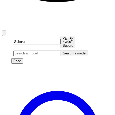
Location de Subaru à Dubai
Subaru rentals in Dubai include Crosstrek, Forester, Outback,
and BRZ and more.
Brand
Subaru
Model
Search a model
Price
Price
Les véhicules de cette marque seront bientôt disponibles à la
location.