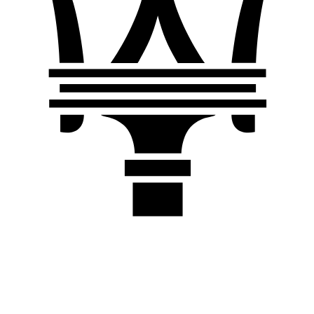
Location de Maserati à Dubai
Louez une Maserati à Dubai pour la sonorité italienne et une
puissance raffinée. Choisissez GT, Trofeo, Modena, GranSport
ou MC20 dans les gammes Ghibli et Levante.