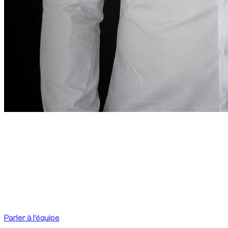
Mot du fondateur
“
À Dubai, louer une voiture
doit être aussi précis
que la destination l’exige.
À Dubai, louer une voiture
doit être aussi précis que la destination l’exige.
”
Abdelnour Boumediene
Abdelnour Boumediene, CEO Dzdubai
CEO, Dzdubai
Parler à l’équipe