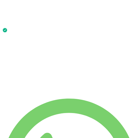
€
375
/ jour
Sans caution dispo
Bentley Continental GT Coupe 2023 (Glacier White) est
disponible maintenant.
Sans caution dispo
LOCATION HEBDO
-14%
€
2 251
1 750 KM
LOCATION MENSUELLE
-34%
€
7 478
7 500 KM
€
375
/ jour
LOCATION HEBDO
-14%
1 750 KM
€ 2 251
LOCATION MENSUELLE
-34%
7 500 KM
€ 7 478