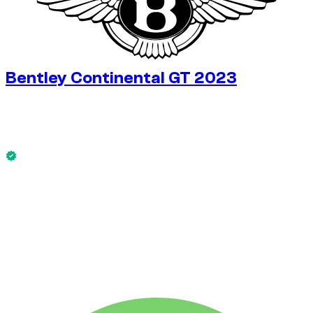
Bentley Continental GT 2023
€
350
/ jour
Sans caution dispo
Bentley Continental GT 2023 est disponible maintenant.
Sans caution dispo
LOCATION HEBDO
-14%
€
2 101
1 750 KM
LOCATION MENSUELLE
-33%
€
7 003
7 500 KM
€
350
/ jour
LOCATION HEBDO
-14%
1 750 KM
€ 2 101
LOCATION MENSUELLE
-33%
7 500 KM
€ 7 003