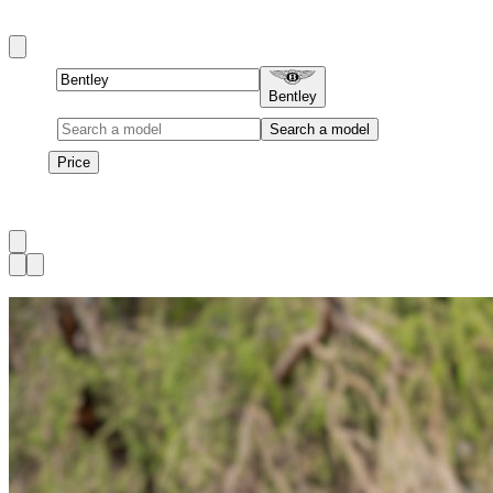
Black Edition dans les gammes Continental GT et Bentayga.
Brand
Bentley
Model
Search a model
Price
Price
1
à
3
sur
3
véhicule
s
Disponible maintenant