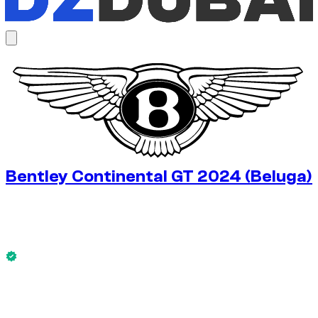
1
/
6
Bentley Continental GT 2024 (Beluga)
€
350
/ jour
Sans caution dispo
Bentley Continental GT 2024 (Beluga) est disponible
maintenant.
Sans caution dispo
LOCATION HEBDO
-14%
€
2 101