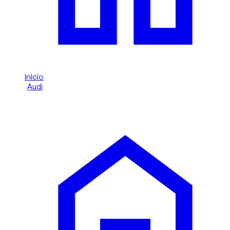
Inicio
/
Audi
/
Audi RS Q8