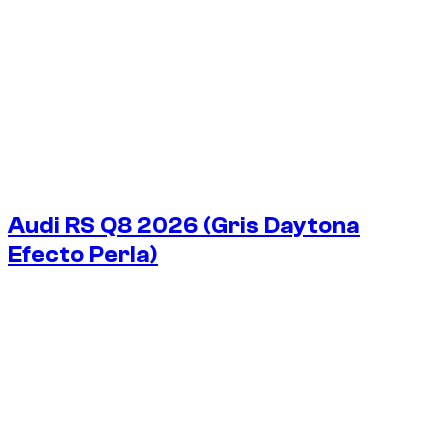
Audi RS Q8 2026 (Gris Daytona
Efecto Perla)
€
325
/ día
Sin fianza disponible
Sin fianza disponible
ALQUILER SEMANAL
-14%
€
1951
1750 KM
ALQUILER MENSUAL
-34%