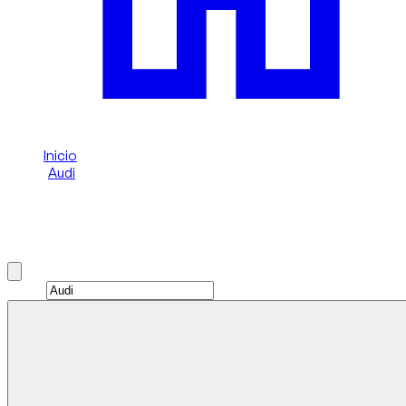
Inicio
/
Audi
/
Audi RS Q8
Alquiler de Audi RS Q8 en Dubai
Brand