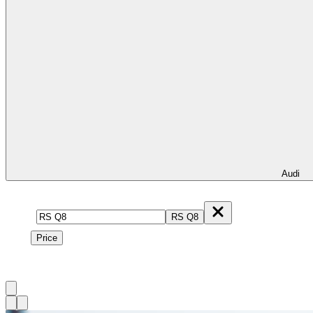
Audi
Model
RS Q8
Price
Price
1
à
2
sur
2
véhicule
s