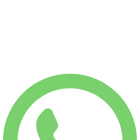
Sin fianza disponible
Sin fianza disponible
ALQUILER SEMANAL
-14%
€
2251
1750 KM
ALQUILER MENSUAL
-34%
€
7478
7500 KM
€
375
/ día
ALQUILER SEMANAL
-14%
1750 KM
€ 2251
ALQUILER MENSUAL
-34%
7500 KM
€ 7478