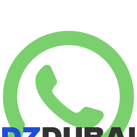
€
6478
7500 KM
€
325
/ día
ALQUILER SEMANAL
-14%
1750 KM
€ 1951
ALQUILER MENSUAL
-34%
7500 KM
€ 6478