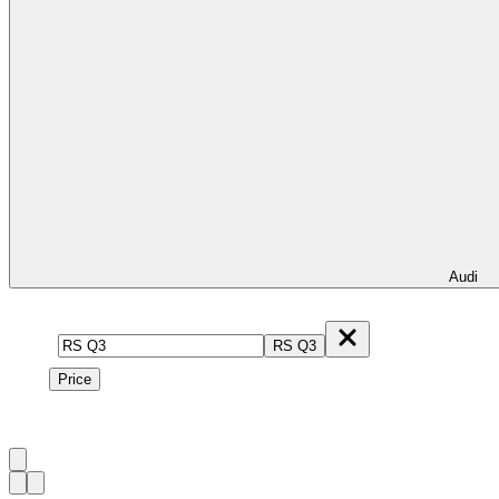
Audi
Model
RS Q3
Price
Price
1
à
3
sur
3
véhicule
s