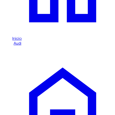
Inicio
/
Audi
/
Audi RS Q3