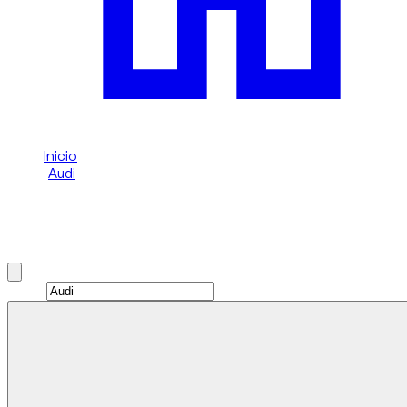
Inicio
/
Audi
/
Audi RS Q3
Alquiler de Audi RS Q3 en Dubai
Brand