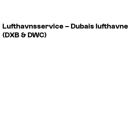
Lufthavnsservice – Dubais lufthavne
(DXB & DWC)
Dzdubai organiserer afleveringen af bilen i lufthavnen, når du
går ud af flyet, uden at skulle forbi et kontor.
Service døgnet rundt, også ved natfly.
DXB
Dubai International Airport
DWC
Al Maktoum Airport
Terminaler:
levering mulig ved terminalerne 1, 2 og 3 i DXB
samt ved DWC.
Mødested:
overdragelse ved udgangen, med skilt til at
identificere dig.
Forsinkelse:
din flyvning følges; ventetid er inkluderet ved
ændringer.
Gebyrer:
ingen ekstra omkostninger for kunden, parkering