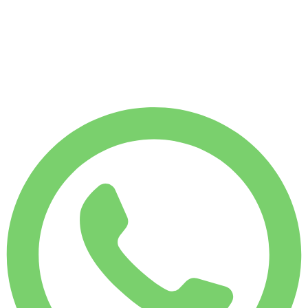
€
134
1.750 KM
MÅNEDSLEJE
-7%
€
558
7.500 KM
€
20
/ dag
UGELEJE
-4%
1.750 KM
€ 134
MÅNEDSLEJE
-7%
7.500 KM
€ 558