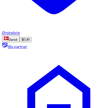
Ønskeliste
Dansk
$
EUR
Bliv partner