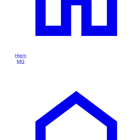
Hjem
/
MG
/
MG 3