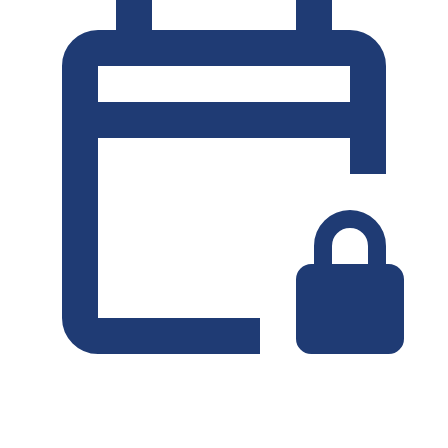
Minimum 7 dage
Uden depositum
UGELEJE
-4%