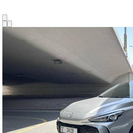
1
à
1
sur
1
véhicule