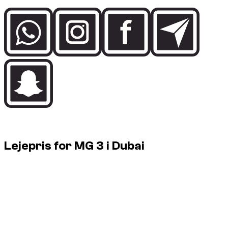
Rental price guide
Lejepris for MG 3 i Dubai
1 MG 3 tilgængelige i Dubai, fra € 20/dag op til € 20/dag.
Vehicle
Daily
Weekly
Monthly
MG 3, 2023
€ 20
€ 134
€ 558
1 MG 3 tilgængelige i Dubai, fra € 20/dag op til € 20/dag.