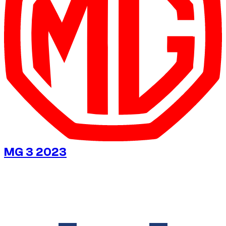
MG 3 2023
€
20
/ dag
Uden depositum