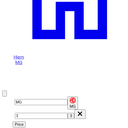
Hjem
/
MG
/
MG 3
Lej en MG 3 i Dubai
Brand
MG
Model
3
Price
Price