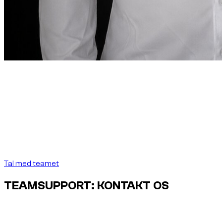
Stifterens note
“
I Dubai skal billeje
være lige så præcis, som
destinationen kræver.
I Dubai skal billeje være lige
så præcis, som destinationen kræver.
”
Abdelnour Boumediene
Abdelnour Boumediene, CEO Dzdubai
CEO, Dzdubai
Tal med teamet
TEAMSUPPORT: KONTAKT OS
Tal direkte med Dzdubai-teamet om tilgængelighed,
bookingdetaljer og leveringssupport i Dubai.