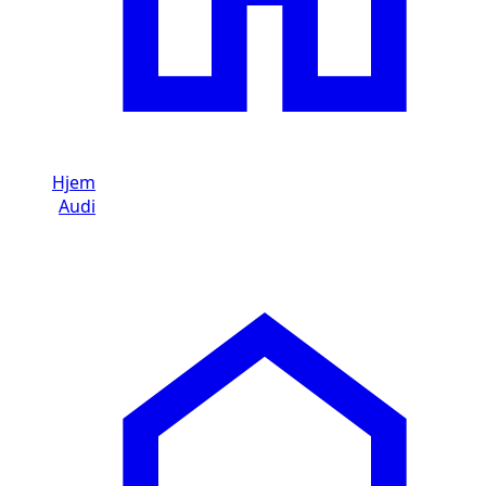
Hjem
/
Audi
/
Audi RS Q3