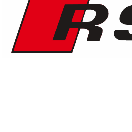
€
187
/ dag