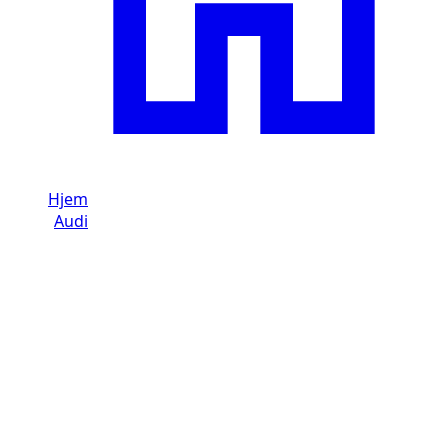
Hjem
/
Audi
/
Audi RS Q3
Lej en Audi RS Q3 i Dubai
Brand