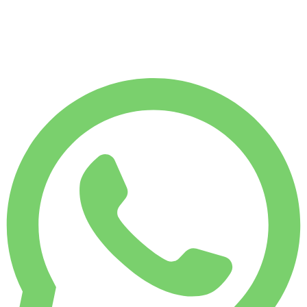
€
3.501
7.500
KM
€
175
/ dag
UGELEJE
Spar 10 %
€ 1.100
MÅNEDSLEJE
Spar 33 %
€ 3.501