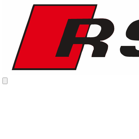
€
175
/ dag