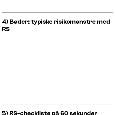
Kontakt Dzdubai support med det samme ved advarsel
eller tvivl.
4) Bøder: typiske risikomønstre med
RS
Med en kraftig bil kommer de største omkostninger ikke kun
fra topfart. De kommer ofte fra en kørestil, der vurderes som
farlig.
Gentagne hastighedsovertrædelser.
Rødt lys eller utilstrækkelig sikkerhedsafstand.
Bratte eller ukontrollerede vognbaneskift.
Demonstrationsmanøvrer (drift, burnout, aggressiv
launch).
Beløb og procedurer kan ændres, men logikken er stabil:
risikokørsel kan give høje omkostninger, immobilisering og en
dårligere lejeoplevelse.
5) RS-checkliste på 60 sekunder