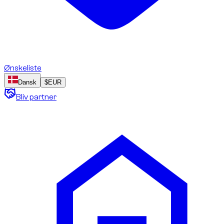
Ønskeliste
Dansk
$
EUR
Bliv partner