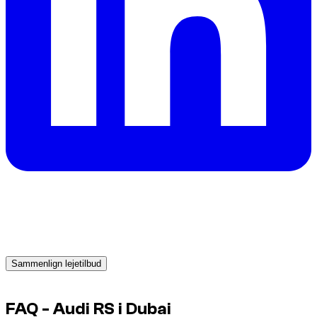
Har du brug for en bil i Dubai?
Få straks tilbud fra pålidelige udlejere og book den perfekte bil
i dag.
Sammenlign lejetilbud
Advertisement
FAQ - Audi RS i Dubai