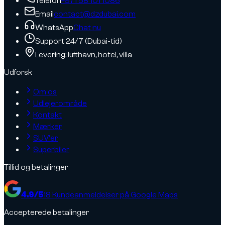
Telefon
+971 58 101 1086
Email
contact@dzdubai.com
WhatsApp
Chat nu
Support 24/7 (Dubai-tid)
Levering: lufthavn, hotel, villa
Udforsk
Om os
Udlejerområde
Kontakt
Mærker
SUV'er
Superbiler
Tillid og betalinger
4.9
/5
18
Kundeanmeldelser på Google Maps
Accepterede betalinger