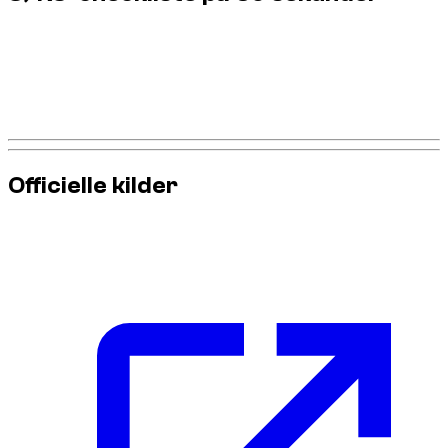
Køremode tilpasset reel trafik.
Navigation aktiv med fokus på kontrolzoner.
Bevidst øget sikkerhedsafstand.
Ingen showmanøvrer på offentlig vej.
Dzdubai support klar ved tvivl.
Officielle kilder
For den mest opdaterede information om regler og krav for
kørsel, se disse officielle kilder: