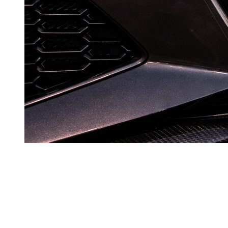
Hos
Dzdubai
tiltrækker Audi
RS
-finish lejere, der vil have høj
performance i en bil, som stadig fungerer i daglig trafik i Dubai.
Oplevelsen er intens og kræver mere præcis kørsel end en
standardmodel.
Målet er at forstå
RS
-DNA, den reelle Dubai-kontekst og de
lejevaner, der hjælper dig med at undgå bøder.