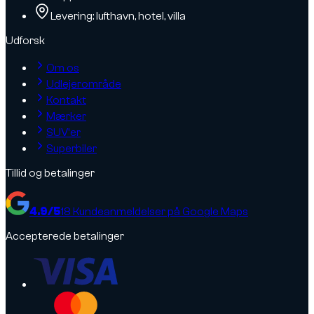
Levering: lufthavn, hotel, villa
Udforsk
Om os
Udlejerområde
Kontakt
Mærker
SUV'er
Superbiler
Tillid og betalinger
4.9
/5
18
Kundeanmeldelser på Google Maps
Accepterede betalinger