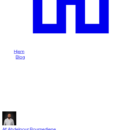
Hjem
/
Blog
/
Audi RS i Dubai: leje, kørsel og regler
Dzdubai Journal
Audi RS i Dubai: leje, kørsel og regler
Dzdubai-guide til Audi RS i Dubai: RS-DNA, råd om leje og
nøglepunkter for at undgå bøder.
Af
:
Abdelnour Boumediene