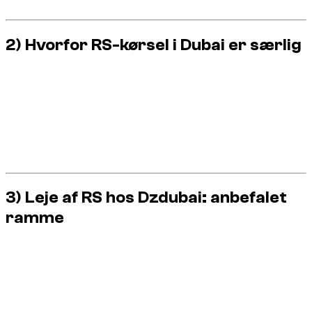
reagerer hurtigt, og fejl gør også.
2) Hvorfor RS-kørsel i Dubai er særlig
Kraftig acceleration kræver tidlig dosering i tæt bytrafik.
Stærk opbremsning kræver stadig sikkerhedsmargin
på varm asfalt.
Højt vejgreb fjerner ikke risiko på støv, malingstriber og
blandet underlag.
Aggressiv kørsel opdages hurtigt i et stærkt overvåget
miljø.
3) Leje af RS hos Dzdubai: anbefalet
ramme
Kontrollér køremode før afgang (undgå for aggressiv
indstilling i byen).
Hold assistentsystemer aktive på offentlig vej.
Respektér offentlig vejbrug: ingen drift, burnout eller
showstart.