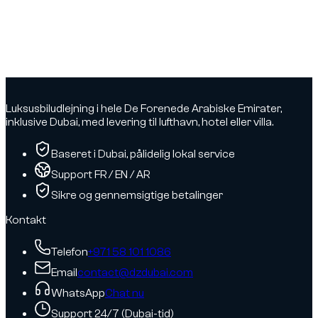
Luksusbiludlejning i hele De Forenede Arabiske Emirater,
inklusive Dubai, med levering til lufthavn, hotel eller villa.
Baseret i Dubai, pålidelig lokal service
Support FR / EN / AR
Sikre og gennemsigtige betalinger
Kontakt
Telefon
+971 58 101 1086
Email
contact@dzdubai.com
WhatsApp
Chat nu
Support 24/7 (Dubai-tid)