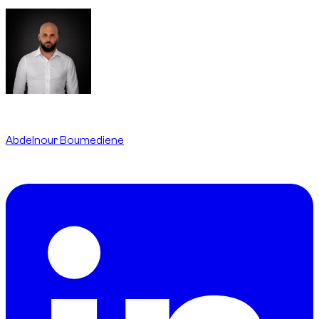
Written By
Abdelnour Boumediene
CEO
dzdubai.com