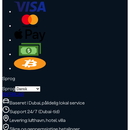
Sprog
Sprog
EN
FR
RU
AR
Baseret i Dubai, pålidelig lokal service
Support 24/7 (Dubai-tid)
Levering: lufthavn, hotel, villa
Sikre og gennemsigtige betalinger