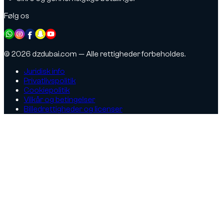
Følg os
© 2026 dzdubai.com — Alle rettigheder forbeholdes.
Juridisk info
Privatlivspolitik
Cookiepolitik
Vilkår og betingelser
Billedrettigheder og licenser