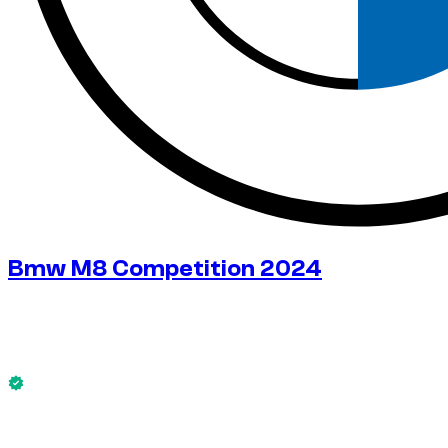
Bmw M8 Competition 2024
٤٠٨
/ يوم
$
بدون كفالة
الطراز Bmw M8 Competition 2024 متاح الآن.
بدون كفالة
-4%
إيجار أسبوعي
$
٢٬٧٤٣