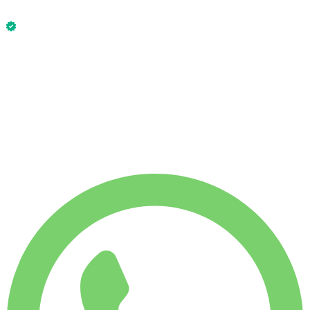
بدون كفالة
الطراز Bmw X5 M Competition 2024 متاح الآن.
بدون كفالة
-4%
إيجار أسبوعي
$
١٬٦٤٥
١٬٧٥٠ كم
-7%
إيجار شهري
$
٦٬٨٣٠
٧٬٥٠٠ كم
٢٤٥
/ يوم
$
إيجار أسبوعي
-4%
١٬٧٥٠ كم
$ ١٬٦٤٥
إيجار شهري
-7%
٧٬٥٠٠ كم
$ ٦٬٨٣٠