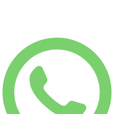
١٬٧٥٠ كم
-7%
إيجار شهري
$
١١٬٣٨٨
٧٬٥٠٠ كم
٤٠٨
/ يوم
$
إيجار أسبوعي
-4%
١٬٧٥٠ كم
$ ٢٬٧٤٣
إيجار شهري
-7%
٧٬٥٠٠ كم
$ ١١٬٣٨٨