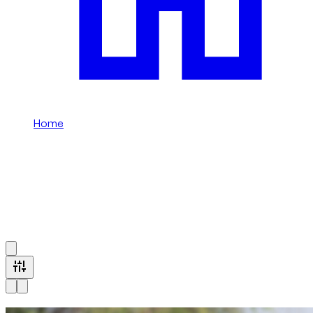
Home
/
M
استئجار سيارة بفئة M في دبي
Browse all M trim vehicles available at Dzdubai.
1
à
16
sur
16
véhicule
s
متاحة الآن