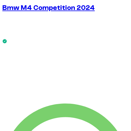
Bmw M4 Competition 2024
٢٧٢
/ يوم
$
بدون كفالة
الطراز Bmw M4 Competition 2024 متاح الآن.
بدون كفالة
-4%
إيجار أسبوعي
$
١٬٨٢٨
١٬٧٥٠ كم
-7%
إيجار شهري
$
٧٬٥٨٩
٧٬٥٠٠ كم
٢٧٢
/ يوم
$
إيجار أسبوعي
-4%
١٬٧٥٠ كم
$ ١٬٨٢٨
إيجار شهري
-7%
٧٬٥٠٠ كم
$ ٧٬٥٨٩