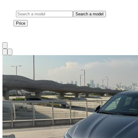
Model
Search a model
Price
Price
1
à
1
sur
1
véhicule