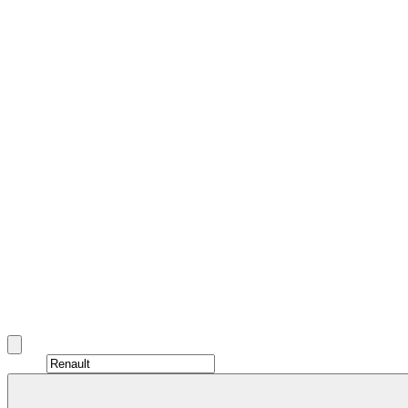
استأجر Renault في دبي
?????? Renault ?? ??? ??????? ????? ????????? ??????
???????. ???? ?????? ??????? ?SUV ????? ???? ????? ?????
?????? ?????? ???????? ????????.
Brand