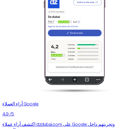
آراء العملاء Google
4.9
/5
اكتشف آراء عملاء dzdubai.com على Google وتجربتهم داخل