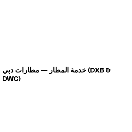
(DXB &
خدمة المطار — مطارات دبي
DWC)
تنظم Dzdubai تسليم السيارة في المطار فور خروجك من الطائرة،
دون المرور على المكتب.
خدمة متاحة على مدار الساعة طوال الأسبوع، بما في ذلك الرحلات
الليلية.
DXB
Dubai International Airport
DWC
Al Maktoum Airport