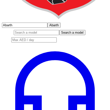
Abarth
Model
Search a model
Price