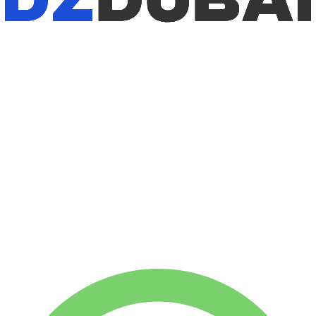
بدون كفالة
وفّر 24%
إيجار أسبوعي
$
٢٧٢
١٬٧٥٠
كم
وفّر 42%
إيجار شهري
$
٨٩٨
٧٬٥٠٠
كم
٥١
/ يوم
$
إيجار أسبوعي
وفّر 24%
$ ٢٧٢
إيجار شهري
وفّر 42%
$ ٨٩٨