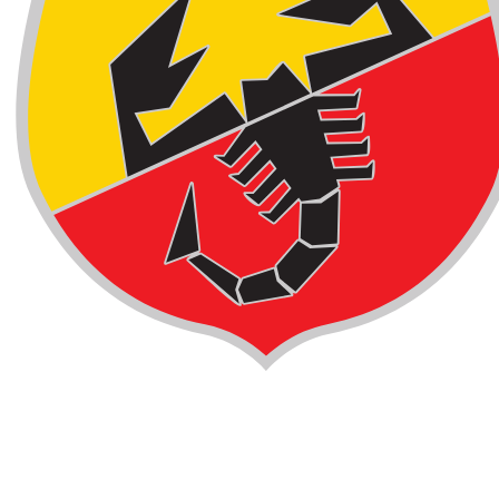
استأجر Abarth في دبي
Abarth rentals in دبي include 695, 500, 500C, and 595 and
more.