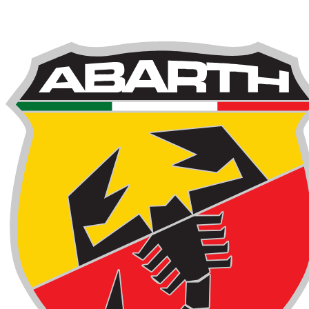
1
/
6
٥١
/ يوم
$