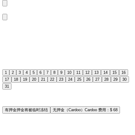
2026年8月
周一
周二
周三
周四
周五
周六
周日
1
2
3
4
5
6
7
8
9
10
11
12
13
14
15
16
17
18
19
20
21
22
23
24
25
26
27
28
29
30
31
担保方式
有押金
押金将被临时冻结
无押金（Cardoo）
Cardoo 费用：$ 68
送车
免费
里程 / 天
含 250 公里
时长
—