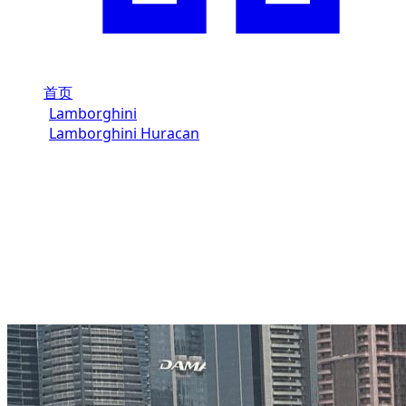
首页
/
Lamborghini
/
Lamborghini Huracan
/
Lamborghini Huracan 2024
在迪拜租赁 Lamborghini
Huracan Evo Spyder (绿色)
2024