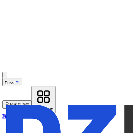
Dubai
按车型搜索
按品牌浏览
现车可租