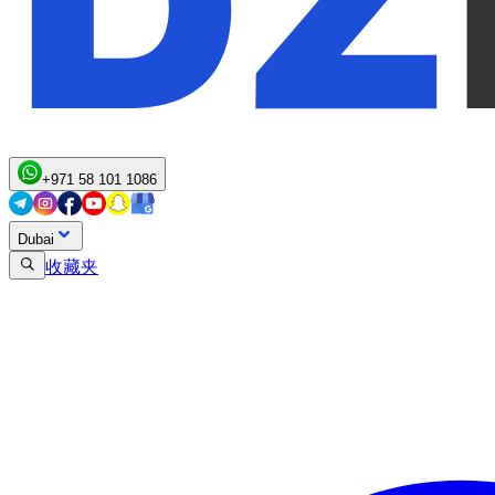
+971 58 101 1086
Dubai
收藏夹