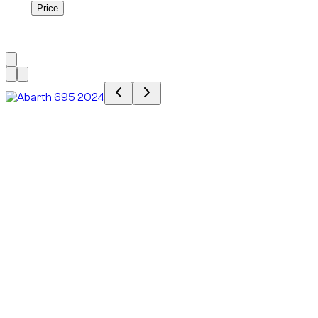
Price
Price
1
à
1
sur
1
véhicule