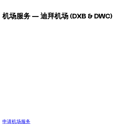
机场服务 — 迪拜机场
(DXB & DWC)
Dzdubai 在机场安排车辆交付，您下机后即可取车，无需前往
门店。
全天候服务（24/7），含夜间航班。
DXB
Dubai International Airport
DWC
Al Maktoum Airport
航站楼：
可在 DXB 的 1、2、3 号航站楼以及 DWC 交付。
会面：
在出口交付车辆，并举牌识别。
延误：
航班会被跟踪，如有变动等待时间包含在内。
费用：
客户无额外费用，停车费已包含。
适合国际到达与离境。
申请机场服务