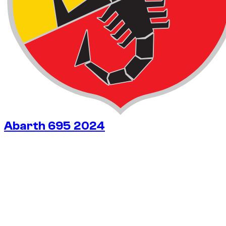
Abarth 695 2024
$
51
/ 天
可免押金
可免押金
周租
-24%
$
272
1,750 KM