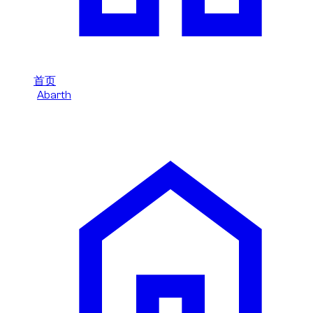
首页
/
Abarth
/
Abarth 695