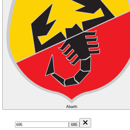
Abarth
Model
695