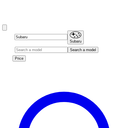
Subaru rentals in 迪拜 include Crosstrek, Forester, Outback,
and BRZ and more.
Brand
Subaru
Model
Search a model
Price
Price
Les véhicules de cette marque seront bientôt disponibles à la
location.