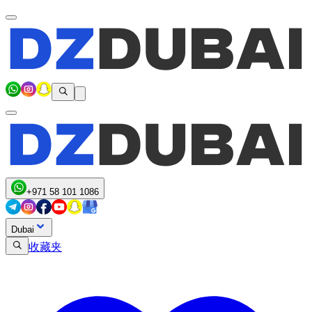
+971 58 101 1086
Dubai
收藏夹