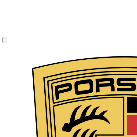
1
/
8