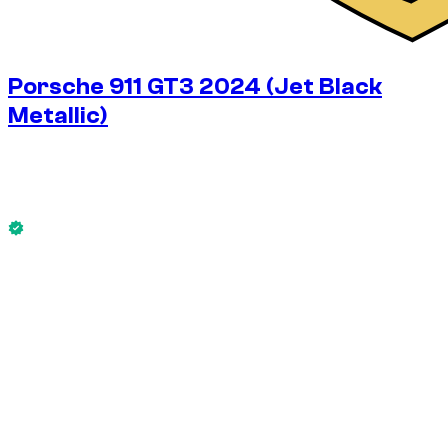
Porsche 911 GT3 2024 (Jet Black
Metallic)
€
625
/ dag
Zonder borg
Porsche 911 GT3 2024 (Jet Black Metallic) is nu
beschikbaar.
Zonder borg
WEKELIJKS HUURTARIEF
-14%
€
3.751
1.750 KM
MAANDELIJKS HUURTARIEF
-33%
€
12.505
7.500 KM
€
625
/ dag
WEKELIJKS HUURTARIEF
-14%
1.750 KM
€ 3.751
MAANDELIJKS HUURTARIEF
-33%
7.500 KM
€ 12.505