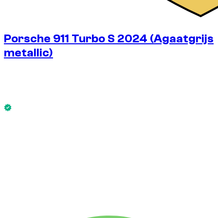
Porsche 911 Turbo S 2024 (Agaatgrijs
metallic)
€
475
/ dag
Zonder borg
Porsche 911 Turbo S 2024 (Agaatgrijs metallic) is nu
beschikbaar.
Zonder borg
WEKELIJKS HUURTARIEF
-10%
€
3.001
1.750 KM
MAANDELIJKS HUURTARIEF
-30%
€
10.004
7.500 KM
€
475
/ dag
WEKELIJKS HUURTARIEF
-10%
1.750 KM
€ 3.001
MAANDELIJKS HUURTARIEF
-30%
7.500 KM
€ 10.004