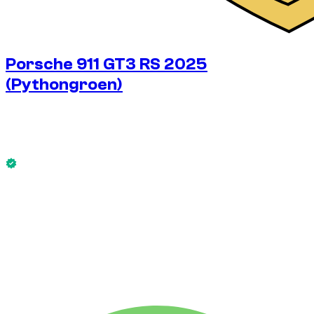
Porsche 911 GT3 RS 2025
(Pythongroen)
€
875
/ dag
Zonder borg
Porsche 911 GT3 RS 2025 (Pythongroen) is nu beschikbaar.
Zonder borg
WEKELIJKS HUURTARIEF
-10%
€
5.502
1.750 KM
MAANDELIJKS HUURTARIEF
-19%
€
21.258
7.500 KM
€
875
/ dag
WEKELIJKS HUURTARIEF
-10%
1.750 KM
€ 5.502
MAANDELIJKS HUURTARIEF
-19%
7.500 KM
€ 21.258