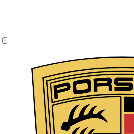
1
/
7