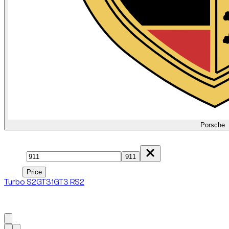
Porsche
Model
911
Price
Price
Turbo S
2
GT3
1
GT3 RS
2
1
à
6
sur
6
véhicule
s