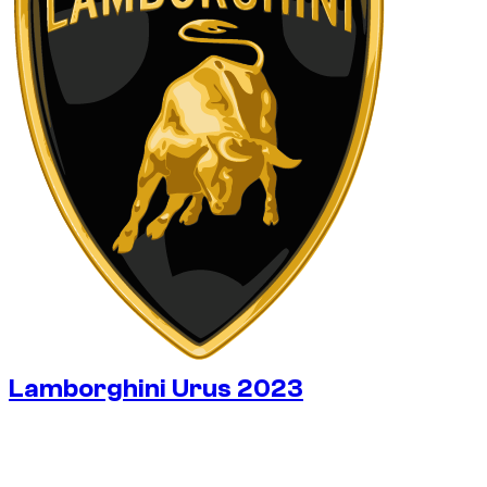
Lamborghini Urus 2023
€
800
/ dag
Zonder borg