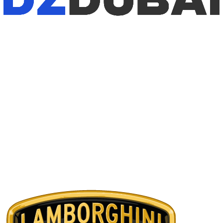
1
/
6