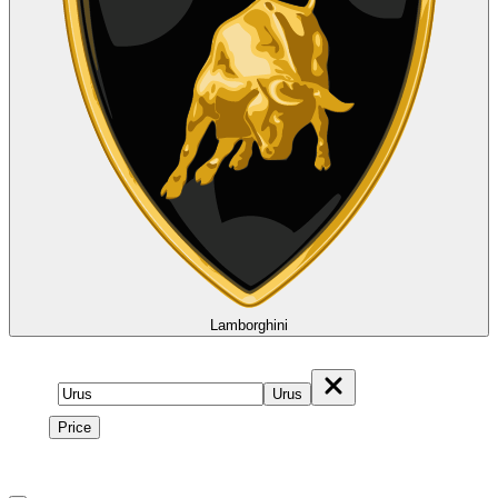
Lamborghini
Model
Urus
Price
Price
1
à
6
sur
6
véhicule
s