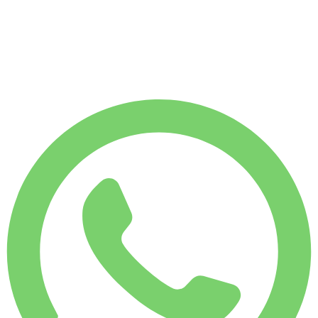
1.750 KM
MAANDELIJKS HUURTARIEF
-24%
€
11.367
7.500 KM
€
500
/ dag
WEKELIJKS HUURTARIEF
-14%
1.750 KM
€ 3.001
MAANDELIJKS HUURTARIEF
-24%
7.500 KM
€ 11.367