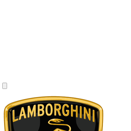
1
/
8