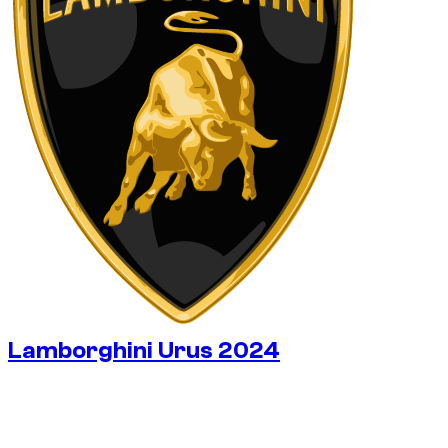
Lamborghini Urus 2024
€
475
/ dag
Zonder borg