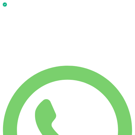
Lamborghini Urus 2024 is nu beschikbaar.
Zonder borg
WEKELIJKS HUURTARIEF
-14%
€
2.851
1.750 KM
MAANDELIJKS HUURTARIEF
-30%
€
10.004
7.500 KM
€
475
/ dag
WEKELIJKS HUURTARIEF
-14%
1.750 KM
€ 2.851
MAANDELIJKS HUURTARIEF
-30%
7.500 KM
€ 10.004