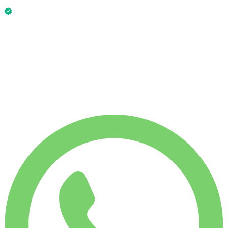
Lamborghini Urus 2023 is nu beschikbaar.
Zonder borg
WEKELIJKS HUURTARIEF
-4%
€
5.376
1.750 KM
MAANDELIJKS HUURTARIEF
-7%
€
22.322
7.500 KM
€
800
/ dag
WEKELIJKS HUURTARIEF
-4%
1.750 KM
€ 5.376
MAANDELIJKS HUURTARIEF
-7%
7.500 KM
€ 22.322