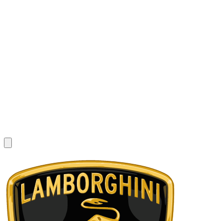
1
/
8