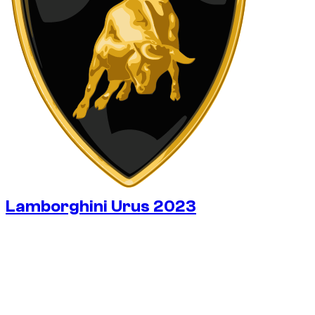
Lamborghini Urus 2023
€
500
/ dag
Zonder borg
Zonder borg
WEKELIJKS HUURTARIEF
-14%
€
3.001