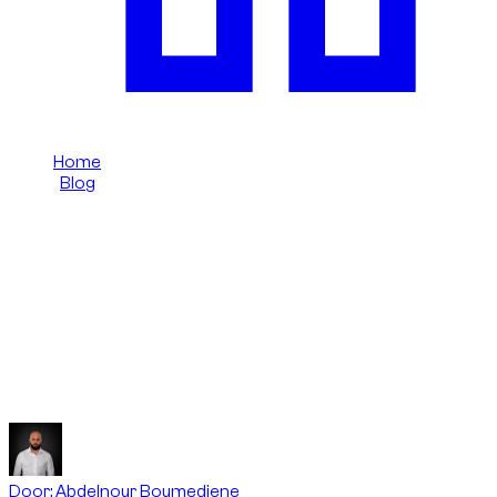
Home
/
Blog
/
Alcohol en autorijden UAE: strikte regels voor toeristen
Dzdubai Journal
Alcohol en autorijden UAE: strikte
regels voor toeristen
Dzdubai herinnering aan alcohol-/rijregels in UAE voor
toeristen: nul risico.
Door
:
Abdelnour Boumediene