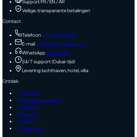
Support FR / EN / AR
Veilige, transparante betalingen
Contact
Telefoon
+971 58 101 1086
E-mail
contact@dzdubai.com
WhatsApp
Nu chatten
24/7 support (Dubai-tijd)
Levering: luchthaven, hotel, villa
Ontdek
Over ons
Verhuurdersruimte
Contact
Merken
SUV's
Supercars