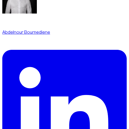
Written By
Abdelnour Boumediene
CEO
dzdubai.com