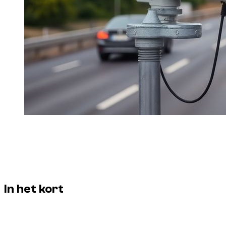
Voor toeristen die in Dubai/UAE huren, is de handige regel
simpel:
rijd niet na het nuttigen van alcohol
.
Dzdubai beveelt strikte preventielogica aan om de veiligheid,
bestanden en verblijf te beschermen.
In het kort
Geen “kleine uitzondering” tijdens het rijden.
Hoog juridisch en contractueel risico.