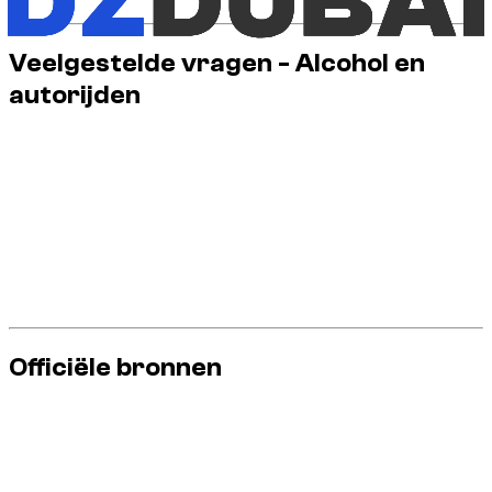
Veelgestelde vragen - Alcohol en
autorijden
Is een zeer korte reis nog acceptabel?
Nee. Afstand elimineert noch het risico, noch het wettelijke
kader.
Wat te doen na een dronken diner?
Maak gebruik van een transportservice en vermijd autorijden.
Officiële bronnen
Raadpleeg deze officiële bronnen voor de meest actuele
informatie over verkeersregels en vereisten: