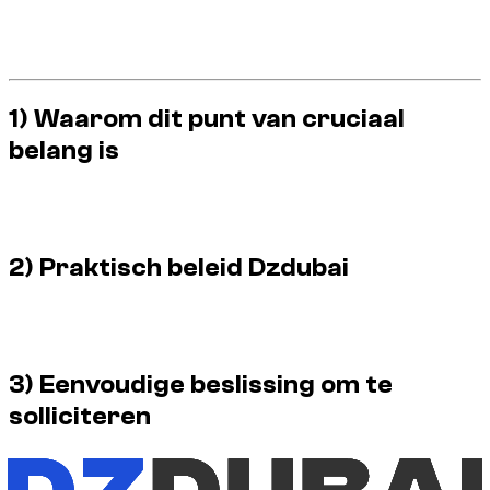
Plan chauffeur/taxi na afslag.
Bij twijfel niet rijden.
Verantwoord rijden = gemoedsrust.
1) Waarom dit punt van cruciaal
belang is
Een incident onder invloed kan ernstige gevolgen hebben
voor de aansprakelijkheid en de continuïteit van de reis.
2) Praktisch beleid Dzdubai
Als je hebt geconsumeerd, rijd je niet. Het bieden van een
alternatieve oplossing blijft de veiligste strategie.
3) Eenvoudige beslissing om te
solliciteren
Kies voor zekerheid zonder onderhandeling: onmiddellijk
alternatief vervoer, later terughalen van het voertuig.