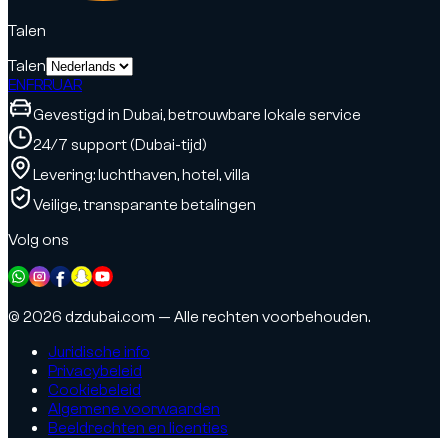
Talen
Talen
EN
FR
RU
AR
Gevestigd in Dubai, betrouwbare lokale service
24/7 support (Dubai-tijd)
Levering: luchthaven, hotel, villa
Veilige, transparante betalingen
Volg ons
© 2026 dzdubai.com — Alle rechten voorbehouden.
Juridische info
Privacybeleid
Cookiebeleid
Algemene voorwaarden
Beeldrechten en licenties