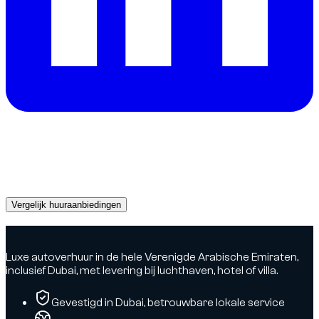
Een auto nodig in Dubai?
Ontvang direct offertes van betrouwbare verhuurpartners en
boek vandaag nog de perfecte auto.
Vergelijk huuraanbiedingen
Advertisement
Luxe autoverhuur in de hele Verenigde Arabische Emiraten,
inclusief Dubai, met levering bij luchthaven, hotel of villa.
Gevestigd in Dubai, betrouwbare lokale service