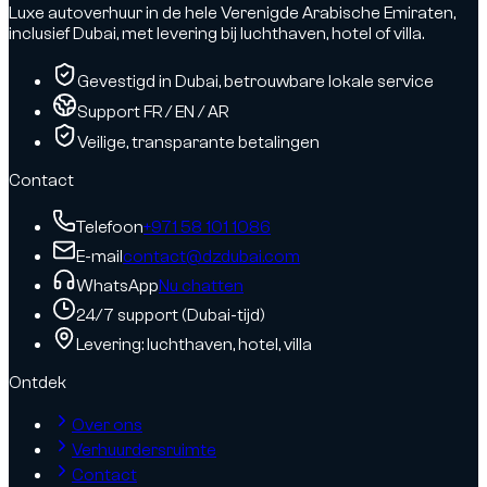
Luxe autoverhuur in de hele Verenigde Arabische Emiraten,
inclusief Dubai, met levering bij luchthaven, hotel of villa.
Gevestigd in Dubai, betrouwbare lokale service
Support FR / EN / AR
Veilige, transparante betalingen
Contact
Telefoon
+971 58 101 1086
E-mail
contact@dzdubai.com
WhatsApp
Nu chatten
24/7 support (Dubai-tijd)
Levering: luchthaven, hotel, villa
Ontdek
Over ons
Verhuurdersruimte
Contact