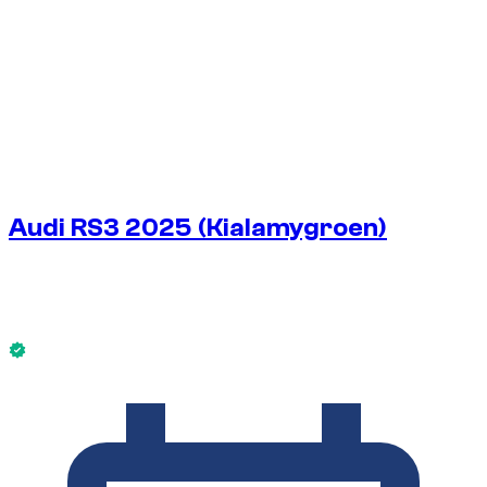
Audi RS3 2025 (Kialamygroen)
€
212
/ dag
Zonder borg
Audi RS3 2025 (Kialamygroen) is nu beschikbaar.