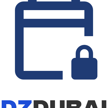
Minimaal 2 dagen
Zonder borg
WEKELIJKS HUURTARIEF
-10%
€
1.260