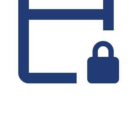
Minimaal 2 dagen
Zonder borg
WEKELIJKS HUURTARIEF
-10%
€
1.338
1.750 KM
MAANDELIJKS HUURTARIEF
-29%
€
4.502