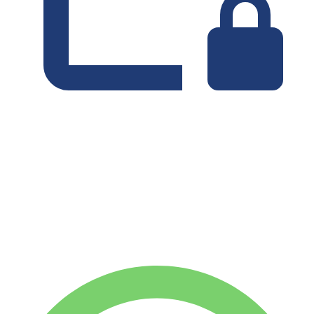
Minimaal 2 dagen
Zonder borg
WEKELIJKS HUURTARIEF
-10%
€
1.338
1.750 KM
MAANDELIJKS HUURTARIEF
-29%
€
4.502
7.500 KM
€
212
/ dag
WEKELIJKS HUURTARIEF
-10%
1.750 KM
€ 1.338
MAANDELIJKS HUURTARIEF
-29%
7.500 KM
€ 4.502