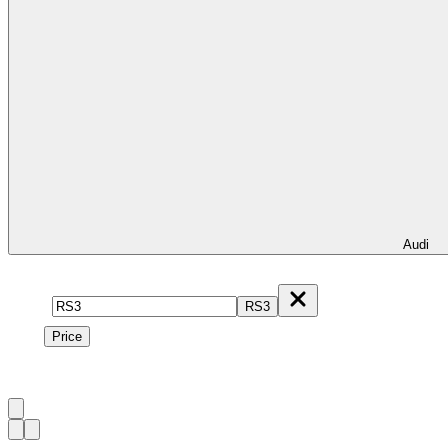
Audi
Model
RS3
Price
Price
1
à
5
sur
5
véhicule
s