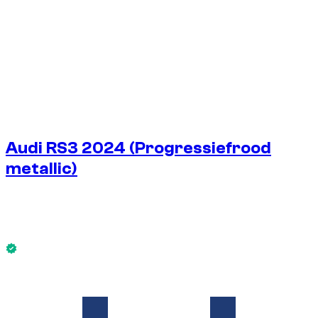
Audi RS3 2024 (Progressiefrood
metallic)
€
200
/ dag
Zonder borg
Audi RS3 2024 (Progressiefrood metallic) is nu
beschikbaar.