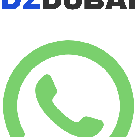
1.750 KM
MAANDELIJKS HUURTARIEF
-29%
€
4.251
7.500 KM
€
200
/ dag
WEKELIJKS HUURTARIEF
-10%
1.750 KM
€ 1.260
MAANDELIJKS HUURTARIEF
-29%
7.500 KM
€ 4.251