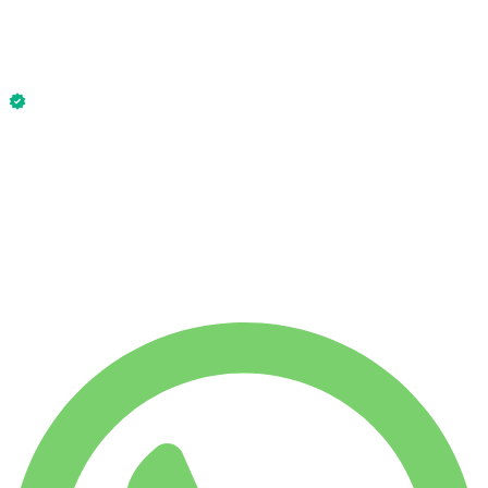
€
212
/ dag
Zonder borg
Audi RS3 2025 is nu beschikbaar.
Zonder borg
WEKELIJKS HUURTARIEF
-4%
€
1.427
1.750 KM
MAANDELIJKS HUURTARIEF
-7%
€
5.924
7.500 KM
€
212
/ dag
WEKELIJKS HUURTARIEF
-4%
1.750 KM
€ 1.427
MAANDELIJKS HUURTARIEF
-7%
7.500 KM
€ 5.924