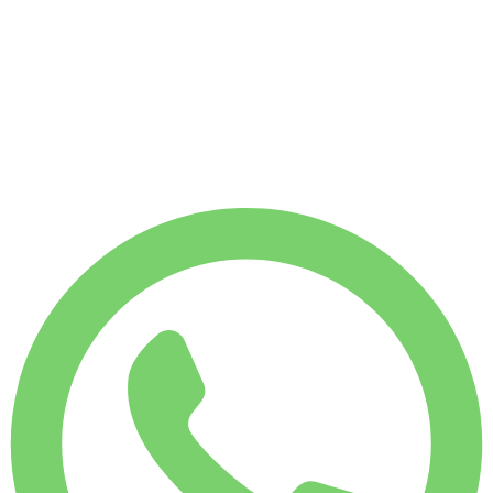
Zonder borg
WEKELIJKS HUURTARIEF
-4%
€
1.511
1.750 KM
MAANDELIJKS HUURTARIEF
-7%
€
6.273
7.500 KM
€
225
/ dag
WEKELIJKS HUURTARIEF
-4%
1.750 KM
€ 1.511
MAANDELIJKS HUURTARIEF
-7%
7.500 KM
€ 6.273