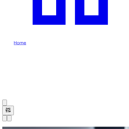
Home
/
RS
Een voertuig met RS-uitvoering
huren in Dubai
Browse all RS trim vehicles available at Dzdubai.
1
à
14
sur
14
véhicule
s
Nu beschikbaar