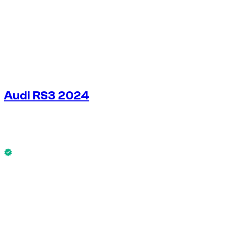
Audi RS3 2024
€
200
/ dag
Zonder borg
Audi RS3 2024 is nu beschikbaar.
Zonder borg
WEKELIJKS HUURTARIEF
-4%
€
1.343
1.750 KM
MAANDELIJKS HUURTARIEF
-7%
€
5.575
7.500 KM