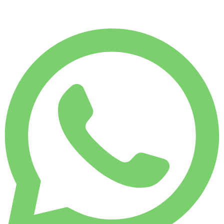
€
200
/ dag
WEKELIJKS HUURTARIEF
-4%
1.750 KM
€ 1.343
MAANDELIJKS HUURTARIEF
-7%
7.500 KM
€ 5.575