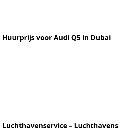
beperkt zijn tot
2,00 m
. De
Audi Q5
is
1,66
m
hoog.
Controleer de aangegeven hoogte bij de ingang
indien
nodig.
Rental price guide
Huurprijs voor Audi Q5 in Dubai
1 Audi Q5 beschikbaar in Dubai, van € 137/dag tot €
137/dag.
Vehicle
Daily
Weekly
Monthly
Audi Q5 SPORTBACK, 2022
€ 137
€ 825
€ 2.751
1 Audi Q5 beschikbaar in Dubai, van € 137/dag tot €
137/dag.
Luchthavenservice – Luchthavens