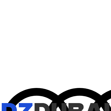
1
/
6
€
137
/ dag