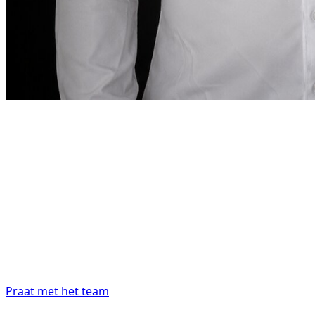
Bericht van de oprichter
“
In Dubai moet een auto huren
net zo precies
zijn als de bestemming vereist.
In Dubai moet
een auto huren net zo precies zijn als de
bestemming vereist.
”
Abdelnour Boumediene
Abdelnour Boumediene, CEO
Dzdubai
CEO, Dzdubai
Praat met het team