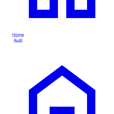
Home
/
Audi
/
Audi Q5