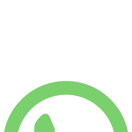
Zonder borg
WEKELIJKS HUURTARIEF
Bespaar 14%
€
825
1.750
KM
MAANDELIJKS HUURTARIEF
Bespaar 33%
€
2.751
7.500
KM
€
137
/ dag
WEKELIJKS HUURTARIEF
Bespaar 14%
€ 825
MAANDELIJKS HUURTARIEF
Bespaar 33%
€ 2.751