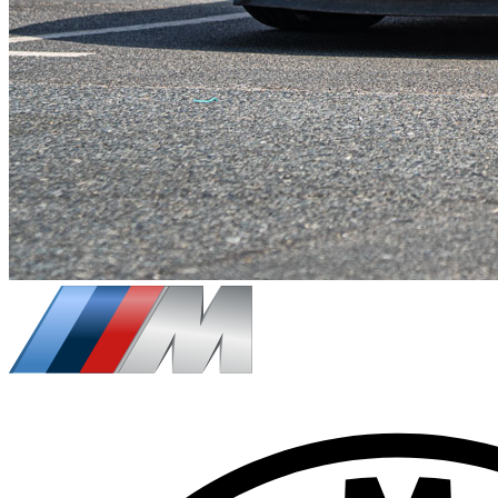
€
375
/ dag