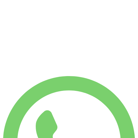
Zonder borg
WEKELIJKS HUURTARIEF
Bespaar 4%
€
1.511
1.750
KM
MAANDELIJKS HUURTARIEF
Bespaar 7%
€
6.273
7.500
KM
€
225
/ dag
WEKELIJKS HUURTARIEF
Bespaar 4%
€ 1.511
MAANDELIJKS HUURTARIEF
Bespaar 7%
€ 6.273