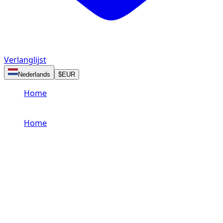
Verlanglijst
Nederlands
$
EUR
Home
/
M
Home
/
M
Een voertuig met M-uitvoering
huren in Abu Dhabi
Browse all M trim vehicles available at Dzdubai.
16 M voertuigen beschikbaar