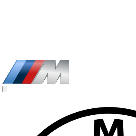
1
/
8
€
200
/ dag