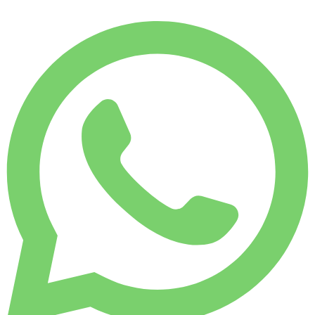
MAANDELIJKS HUURTARIEF
Bespaar 7%
€ 10.460