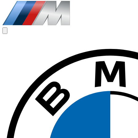
€
225
/ dag