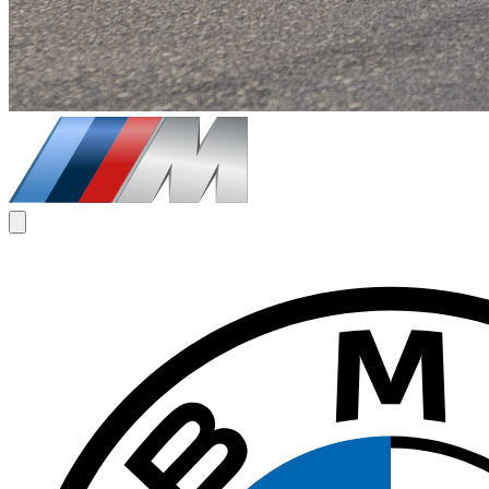
€
225
/ dag