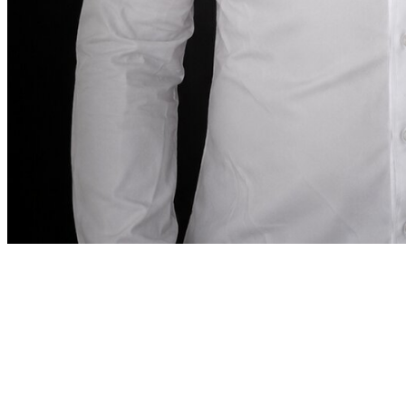
Nota del fondatore
“
A Dubai, noleggiare un’auto
deve essere
preciso quanto la destinazione lo richiede.
A
Dubai, noleggiare un’auto deve essere preciso
quanto la destinazione lo richiede.
”
Abdelnour Boumediene
Abdelnour Boumediene, CEO