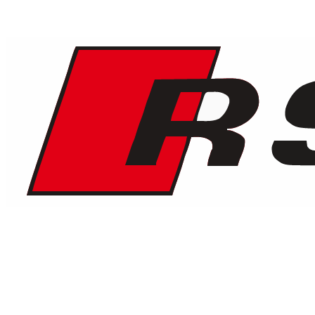
1
/
5
€
225
/ giorno