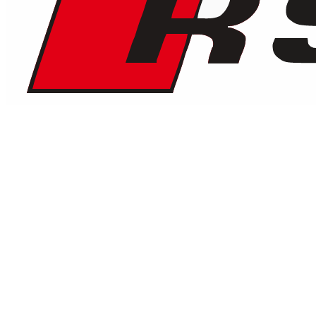
€
250
/ giorno