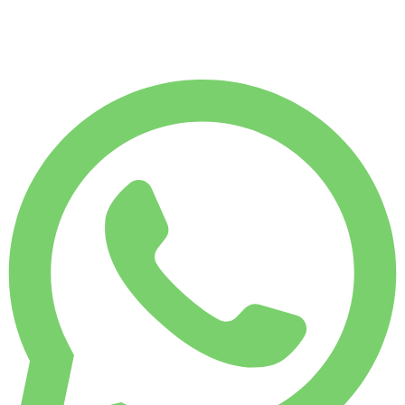
7.500
KM
€
225
/ giorno
NOLEGGIO SETTIMANALE
Risparmia 10%
€ 1.418
NOLEGGIO MENSILE
Risparmia 26%
€ 5.002