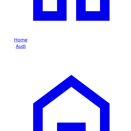
Home
/
Audi
/
Audi RS4