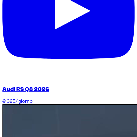
Audi RS Q8 2026
€ 325
/ giorno