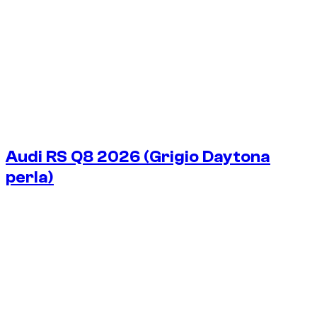
Audi RS Q8 2026 (Grigio Daytona
perla)
€
325
/ giorno
Senza deposito
Senza deposito
NOLEGGIO SETTIMANALE
-14%
€
1.951
1.750 KM
NOLEGGIO MENSILE
-34%