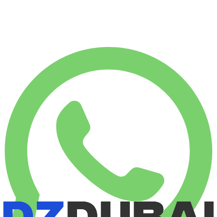
€
6.478
7.500 KM
€
325
/ giorno
NOLEGGIO SETTIMANALE
-14%
1.750 KM
€ 1.951
NOLEGGIO MENSILE
-34%
7.500 KM
€ 6.478