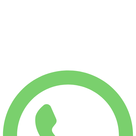
Senza deposito
Senza deposito
NOLEGGIO SETTIMANALE
-14%
€
2.251
1.750 KM
NOLEGGIO MENSILE
-34%
€
7.478
7.500 KM
€
375
/ giorno
NOLEGGIO SETTIMANALE
-14%
1.750 KM
€ 2.251
NOLEGGIO MENSILE
-34%
7.500 KM
€ 7.478