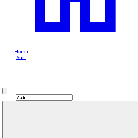
Home
/
Audi
/
Audi RS Q8
Noleggia Audi RS Q8 a Dubai
Brand