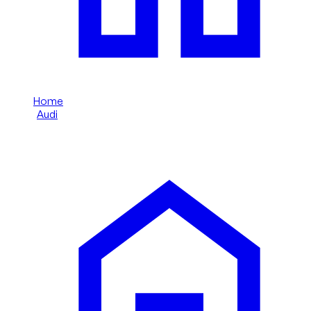
Home
/
Audi
/
Audi RS Q8