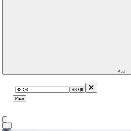
Audi
Model
RS Q8
Price
Price
1
à
2
sur
2
véhicule
s