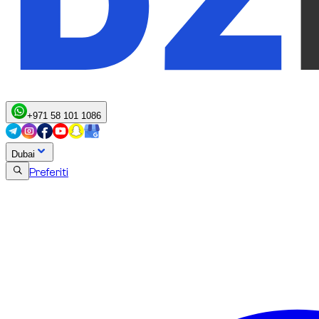
+971 58 101 1086
Dubai
Preferiti