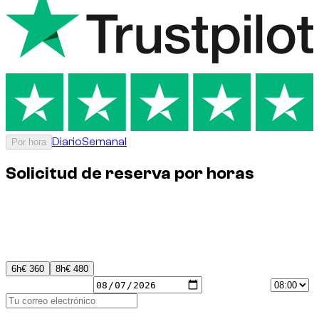
Diario
Semanal
Por hora
Solicitud de reserva por horas
Elige tu paquete, la fecha de reserva y la hora de inicio para
enviar una solicitud de alquiler por horas.
Paquete
6
h
€ 360
8
h
€ 480
Fecha de reserva
Hora de inicio