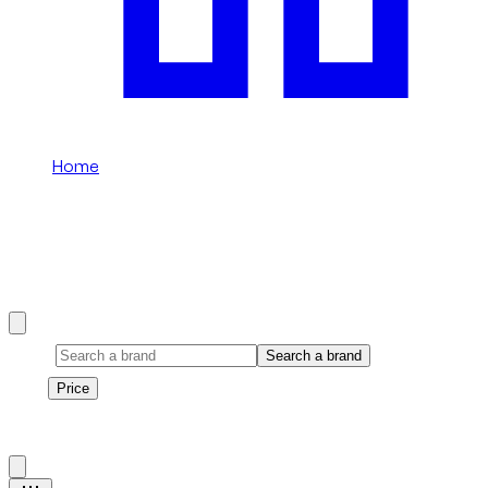
Home
/
Económico
Económico rental in Dubai
Browse our Económico selection available in Dubai.
Brand
Search a brand
Price
Price
1
à
2
sur
2
véhicule
s