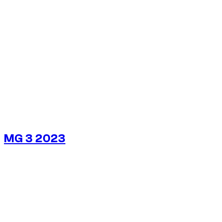
1
/
5
MG 3 2023
€
20
/ día
Sin fianza disponible
Sin fianza disponible
ALQUILER SEMANAL
-4%
€
134