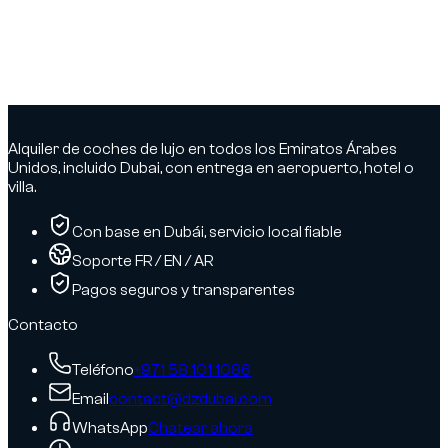
Circular por debajo de la velocidad mínima (si está
indicada):
400 AED
Verificar y pagar:
Puedes verificar y pagar tus multas a través
de los canales de la RTA (web/app).
Alquiler de coches de lujo en todos los Emiratos Árabes
Unidos, incluido Dubai, con entrega en aeropuerto, hotel o
villa.
Con base en Dubái, servicio local fiable
Soporte FR / EN / AR
Pagos seguros y transparentes
Contacto
Teléfono
+971 58 101 1086
Email
contact@dzdubai.com
WhatsApp
Chatear ahora