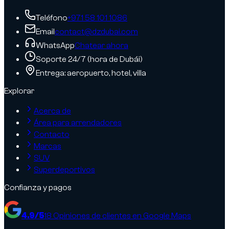
Teléfono
+971 58 101 1086
Email
contact@dzdubai.com
WhatsApp
Chatear ahora
Soporte 24/7 (hora de Dubái)
Entrega: aeropuerto, hotel, villa
Explorar
Acerca de
Área para arrendadores
Contacto
Marcas
SUV
Superdeportivos
Confianza y pagos
4.9
/5
18
Opiniones de clientes en Google Maps