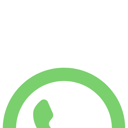
Sin fianza disponible
Sin fianza disponible
ALQUILER SEMANAL
-4%
€
252
1750 KM
ALQUILER MENSUAL
-7%
€
1047
7500 KM
€
38
/ día
ALQUILER SEMANAL
-4%
1750 KM
€ 252
ALQUILER MENSUAL
-7%
7500 KM
€ 1047