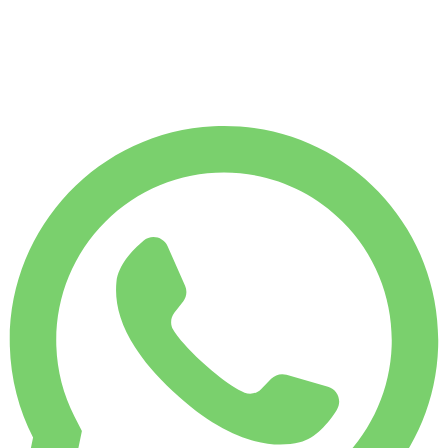
1750 KM
ALQUILER MENSUAL
-7%
€
558
7500 KM
€
20
/ día
ALQUILER SEMANAL
-4%
1750 KM
€ 134
ALQUILER MENSUAL
-7%
7500 KM
€ 558