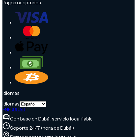
Pagos aceptados
Idiomas
Idiomas
EN
FR
RU
AR
Con base en Dubái, servicio local fiable
Soporte 24/7 (hora de Dubái)