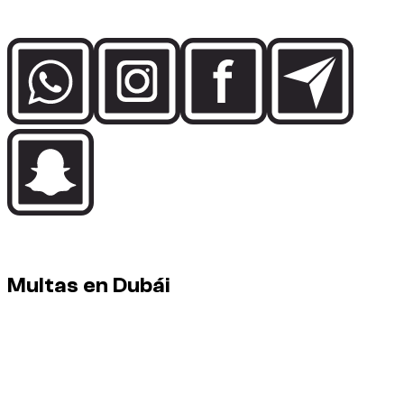
Dubai.
En Dubái, los controles son estrictos y automáticos. La
disciplina al volante mantiene las multas a distancia.
Multas en Dubái
Multas: a cargo del conductor. Pueden aparecer después del
alquiler (demora administrativa).
Cómo funciona
Las multas pueden activarse por radares (exceso de