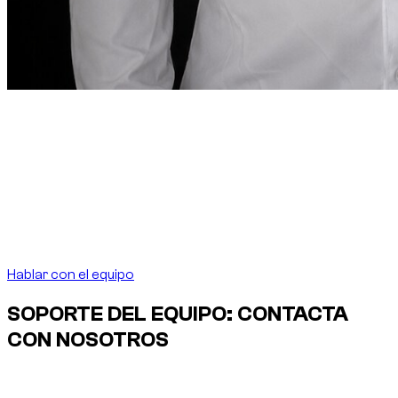
Nota del fundador
“
En Dubai, alquilar un coche
debe ser tan preciso
como la ciudad lo exige.
En Dubai, alquilar un coche
debe ser tan preciso como la ciudad lo exige.
”
Abdelnour Boumediene
Abdelnour Boumediene, CEO Dzdubai
CEO, Dzdubai
Hablar con el equipo
SOPORTE DEL EQUIPO: CONTACTA
CON NOSOTROS
Habla directamente con el equipo de Dzdubai para
disponibilidad, detalles de reserva y asistencia de entrega en